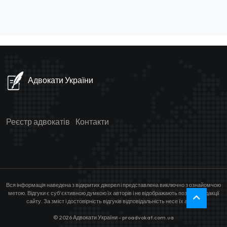
Адвокати України
Реєстр адвокатів
Контакти
Вся інформація наведена з відкритих джерел і представлена виключно з ознайомчою
метою. Відгуки є суб’єктивною думкою їх авторів і не відображають позицію редакції
сайту. За зміст і достовірність відгуків відповідальність несе їх автор.
© 2026 Адвокати України - proadvokat.com.ua