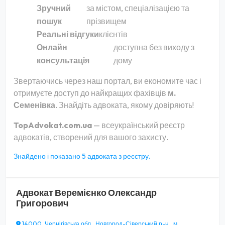
Зручний
за містом, спеціалізацією та
пошук
прізвищем
Реальні відгуки
клієнтів
Онлайн
доступна без виходу з
консультація
дому
Звертаючись через наш портал, ви економите час і
отримуєте доступ до найкращих фахівців
м.
Семенівка
. Знайдіть адвоката, якому довіряють!
TopAdvokat.com.ua
— всеукраїнський реєстр
адвокатів, створений для вашого захисту.
Знайдено і показано 5 адвоката з реєстру.
Адвокат
Веремієнко Олександр
Григорович
14000, Чернігівська обл., Новгород-Сіверський р-н., м.