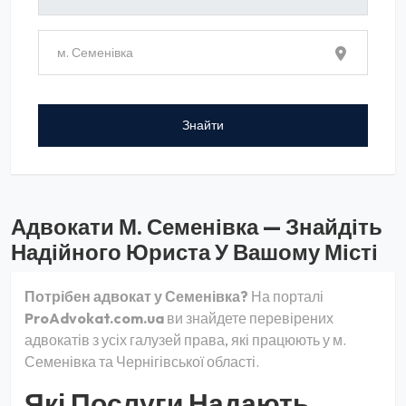
Адвокати М. Семенівка — Знайдіть
Надійного Юриста У Вашому Місті
Потрібен адвокат у Семенівка?
На порталі
ProAdvokat.com.ua
ви знайдете перевірених
адвокатів з усіх галузей права, які працюють у м.
Семенівка та Чернігівської області.
Які Послуги Надають