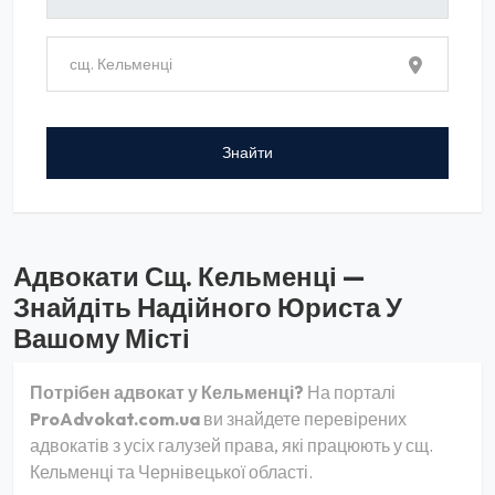
Адвокати Сщ. Кельменці —
Знайдіть Надійного Юриста У
Вашому Місті
Потрібен адвокат у Кельменці?
На порталі
ProAdvokat.com.ua
ви знайдете перевірених
адвокатів з усіх галузей права, які працюють у сщ.
Кельменці та Чернівецької області.