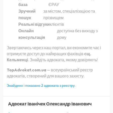
база
ЄРАУ
Зручний
за містом, спеціалізацією та
пошук
прізвищем
Реальні відгуки
клієнтів
Онлайн
доступна без виходу з
консультація
дому
Звертаючись через наш портал, ви економите час і
отримуєте доступ до найкращих фахівців
сщ.
Кельменці
. Знайдіть адвоката, якому довіряють!
TopAdvokat.com.ua
— всеукраїнський реєстр
адвокатів, створений для вашого захисту.
Знайдено і показано 2 адвоката з реєстру.
Адвокат
Іванічек Олександр Іванович