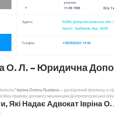
рішення:
?
11.09.1993
32 р 1 
Адреса:
53200, Дніпропетровська обл., 
просп. Трубників, буд. 30/80
Телефон:
+38(050)362-14-06
а О. Л. – Юридична Допо
Нікополь?
Івріна Олена Львівна
— досвідчений фахівець у сф
есійну правову допомогу мешканцям Дніпропетровської обла
, Які Надає Адвокат Івріна О. 
ь