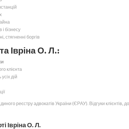
нстанцій
х
майна
 і бізнесу
, стягненні боргів
 Івріна О. Л.:
ки
ого клієнта
 усіх дій
ції
иного реєстру адвокатів України (ЄРАУ). Відгуки клієнтів, 
і Івріна О. Л.