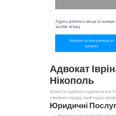
Адреса робочого місця та номери
засобів зв'язку
Записати на консультацію до
адвоката
Адвокат Іврін
Нікополь
Шукаєте надійного адвоката в м. 
сімейного права, який надає проф
Юридичні Послуги
Консультації з правових питан