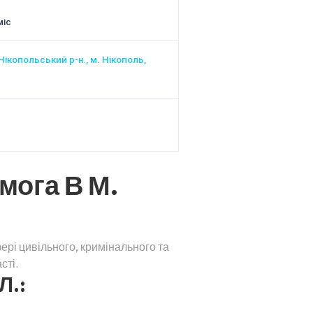
міс
Нікопольський р-н., м. Нікополь,
мога В М.
ері цивільного, кримінального та
сті.
Л.: