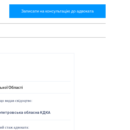
Записати на консультацію до адвоката
ької Області
що видав свідоцтво:
опетровська обласна КДКА
ий стаж адвоката: