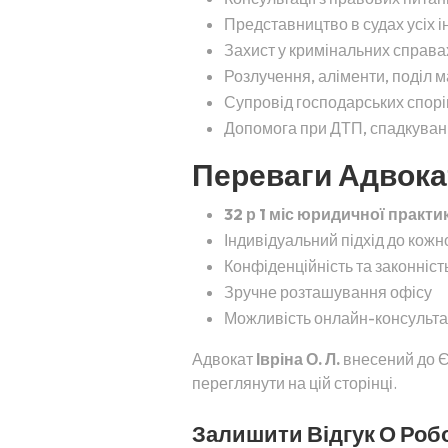
Представництво в судах усіх і
Захист у кримінальних справа
Розлучення, аліменти, поділ 
Супровід господарських спорів
Допомога при ДТП, спадкуванні
Переваги Адвоката
32 р 1 міс юридичної практи
Індивідуальний підхід до кожн
Конфіденційність та законність
Зручне розташування офісу
Можливість онлайн-консульта
Адвокат
Івріна О. Л.
внесений до Єд
переглянути на цій сторінці.
Залишити Відгук О Робот