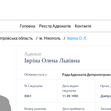
Головна
Реєстр Адвокатів
Контакти
етровська область
м. Нікополь
Івріна О. Л.
Адвокат
Івріна Олена Львівна
Рада Адвокатів Дніпропетровс
Обліковується у:
№ Свідоцтва:
Дата видачі
Орган, 
свідоцтва:
0361
11.09.1993
Дніпр
Номер рішення:
Дата прийняття
Загальн