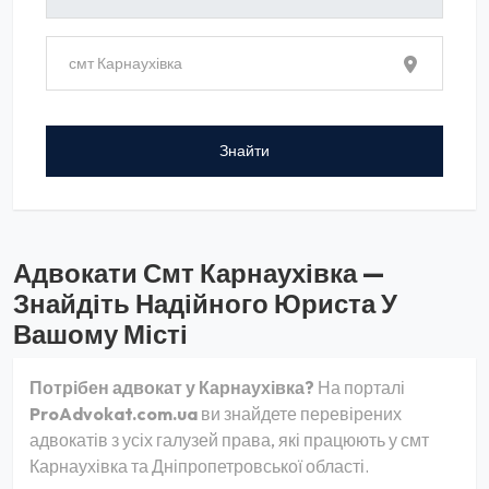
Адвокати Смт Карнаухівка —
Знайдіть Надійного Юриста У
Вашому Місті
Потрібен адвокат у Карнаухівка?
На порталі
ProAdvokat.com.ua
ви знайдете перевірених
адвокатів з усіх галузей права, які працюють у смт
Карнаухівка та Дніпропетровської області.