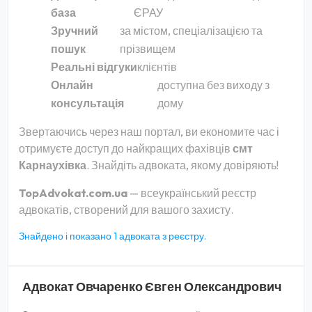
база
ЄРАУ
Зручний
за містом, спеціалізацією та
пошук
прізвищем
Реальні відгуки
клієнтів
Онлайн
доступна без виходу з
консультація
дому
Звертаючись через наш портал, ви економите час і
отримуєте доступ до найкращих фахівців
смт
Карнаухівка
. Знайдіть адвоката, якому довіряють!
TopAdvokat.com.ua
— всеукраїнський реєстр
адвокатів, створений для вашого захисту.
Знайдено і показано 1 адвоката з реєстру.
Адвокат
Овчаренко Євген Олександрович