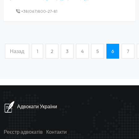
+38(067)800-27-81
Назад
1
2
3
4
5
6
7
(current)
Адвокати України
Реєстр адвокатів
Контакти