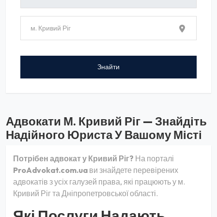
Адвокати М. Кривий Ріг — Знайдіть
Надійного Юриста У Вашому Місті
Потрібен адвокат у Кривий Ріг?
На порталі
ProAdvokat.com.ua
ви знайдете перевірених
адвокатів з усіх галузей права, які працюють у м.
Кривий Ріг та Дніпропетровської області.
Які Послуги Надають