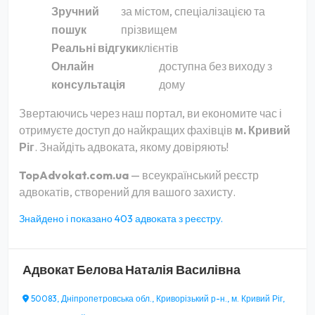
Зручний
за містом, спеціалізацією та
пошук
прізвищем
Реальні відгуки
клієнтів
Онлайн
доступна без виходу з
консультація
дому
Звертаючись через наш портал, ви економите час і
отримуєте доступ до найкращих фахівців
м. Кривий
Ріг
. Знайдіть адвоката, якому довіряють!
TopAdvokat.com.ua
— всеукраїнський реєстр
адвокатів, створений для вашого захисту.
Знайдено і показано 403 адвоката з реєстру.
Адвокат
Белова Наталія Василівна
50083, Дніпропетровська обл., Криворізький р-н., м. Кривий Ріг,