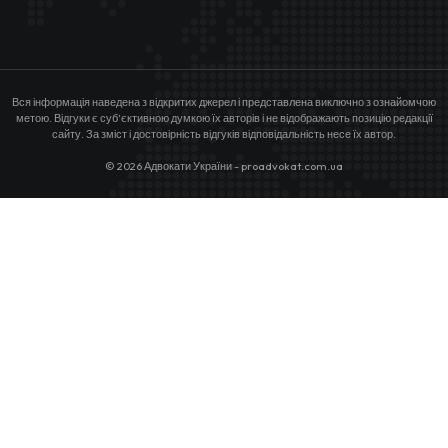
Вся інформація наведена з відкритих джерел і представлена виключно з ознайомчою
метою. Відгуки є суб’єктивною думкою їх авторів і не відображають позицію редакції
сайту. За зміст і достовірність відгуків відповідальність несе їх автор.
© 2026 Адвокати України - proadvokat.com.ua