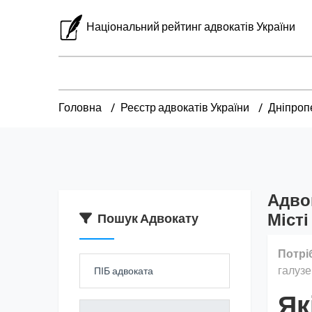
Національний рейтинг адвокатів України
Головна
Реєстр адвокатів України
Дніпроп
Адво
Місті
Пошук Адвокату
Потрі
галузе
Як