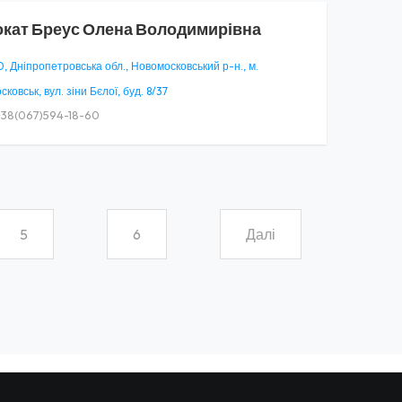
окат
Бреус Олена Володимирівна
, Дніпропетровська обл., Новомосковський р-н., м.
ковськ, вул. зіни Бєлої, буд. 8/37
38(067)594-18-60
5
6
Далі