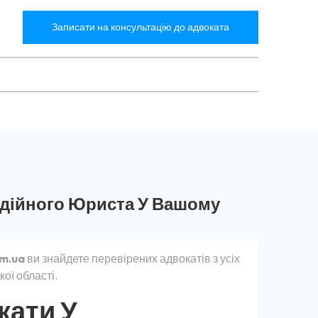
Записати на консультацію до адвоката
адійного Юриста У Вашому
m.ua
ви знайдете перевірених адвокатів з усіх
ої області.
кати У