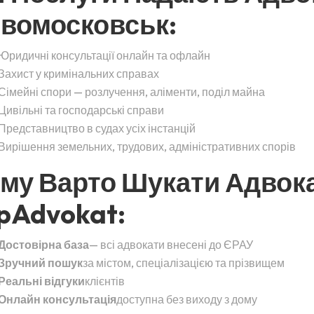
вомосковськ:
Юридичні консультації онлайн та офлайн
Захист у кримінальних справах
Сімейні спори — розлучення, аліменти, поділ майна
Цивільні та господарські справи
Представництво в судах усіх інстанцій
Вирішення земельних, трудових, адміністративних спорів
му Варто Шукати Адвок
pAdvokat:
Достовірна база
— всі адвокати внесені до ЄРАУ
Зручний пошук
за містом, спеціалізацією та прізвищем
Реальні відгуки
клієнтів
Онлайн консультація
доступна без виходу з дому