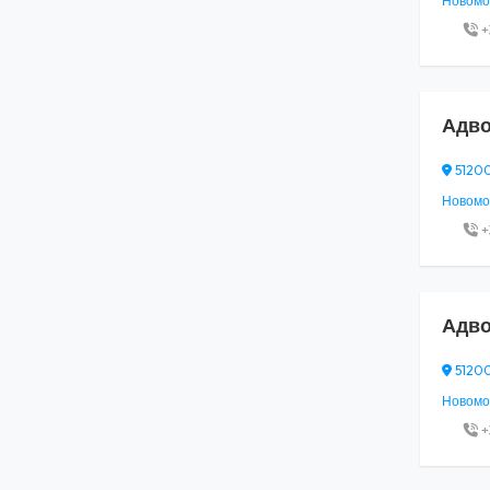
Новомоск
+
Адво
51200
Новомос
+
Адво
51200
Новомос
+