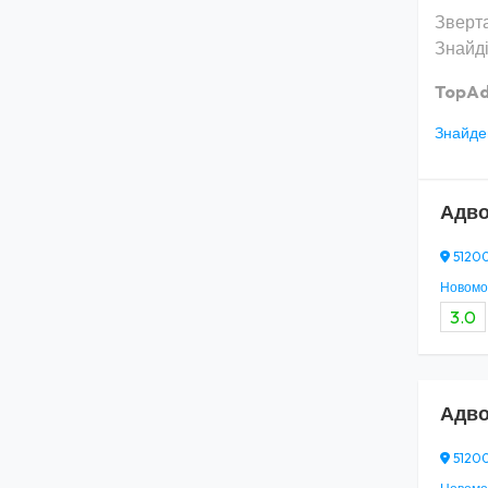
Зверта
Знайді
TopAd
Знайден
Адво
51200
Новомос
3.0
Адво
51200