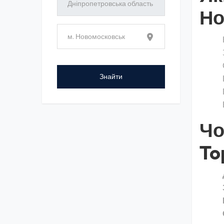
Но
Чо
To