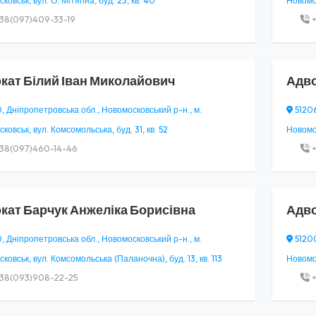
овськ, вул. О. Мітягіна, буд. 23, кв. 40
Новомос
38(097)409-33-19
+
кат
Білий Іван Миколайович
Адв
, Дніпропетровська обл., Новомосковський р-н., м.
51206
ковськ, вул. Комсомольська, буд. 31, кв. 52
Новомос
38(097)460-14-46
+
кат
Барчук Анжеліка Борисівна
Адв
, Дніпропетровська обл., Новомосковський р-н., м.
51200
ковськ, вул. Комсомольська (Паланочна), буд. 13, кв. 113
Новомос
38(093)908-22-25
+