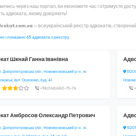
ючись через наш портал, ви економите час і отримуєте дост
ть адвоката, якому довіряють!
vokat.com.ua
— всеукраїнський реєстр адвокатів, створений
о і показано 65 адвоката з реєстру.
кат
Шкнай Ганна Іванівна
Адв
, Дніпропетровська обл., Новомосковський р-н., м.
51200
ковськ, вул. Осипенко, буд. 41
Новомос
+38(068)680-75-76
+
кат
Амбросов Олександр Петрович
Адв
, Дніпропетровська обл., Новомосковський р-н., м.
51205