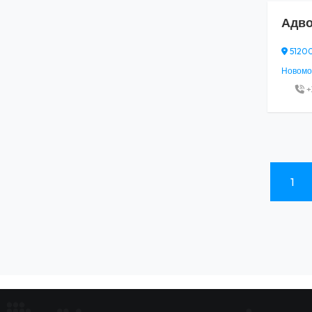
Адво
51200
Новомос
+
1
(current)