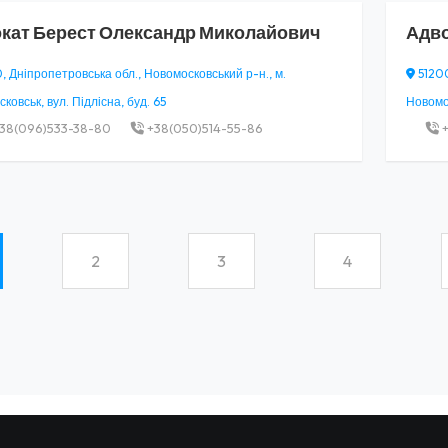
кат
Берест Олександр Миколайович
Адв
, Дніпропетровська обл., Новомосковський р-н., м.
51200
ковськ, вул. Підлісна, буд. 65
Новомос
38(096)533-38-80
+38(050)514-55-86
+
2
3
4