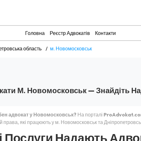
Головна
Реєстр Адвокатів
Контакти
етровська область
м. Новомосковськ
кати М. Новомосковськ — Знайдіть Н
бен адвокат у Новомосковськ?
На порталі
ProAdvokat.co
й права, які працюють у м. Новомосковськ та Дніпропетровськ
і Послуги Надають Адво