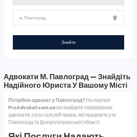
Адвокати М. Павлоград — Знайдіть
Надійного Юриста У Вашому Місті
Потрібен адвокат у Павлоград?
На порталі
ProAdvokat.com.ua
ви знайдете перевірених
адвокатів з усіх галузей права, які працюють у м.
Павлоград та Дніпропетровської області.
Які Послуги Надають