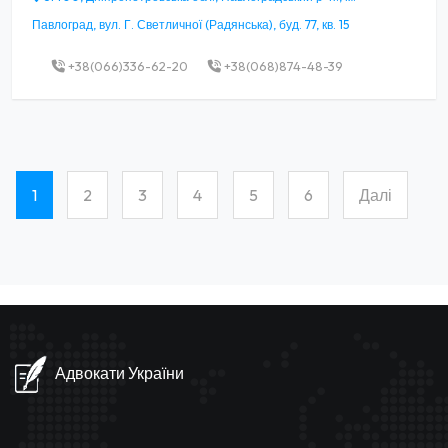
Павлоград, вул. Г. Светличної (Радянська), буд. 77, кв. 15
+38(066)336-62-20
+38(068)874-48-39
1
2
3
4
5
6
Далі
(current)
Адвокати України