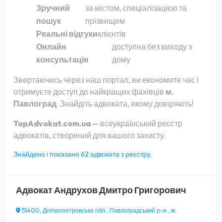
Зручний
за містом, спеціалізацією та
пошук
прізвищем
Реальні відгуки
клієнтів
Онлайн
доступна без виходу з
консультація
дому
Звертаючись через наш портал, ви економите час і
отримуєте доступ до найкращих фахівців
м.
Павлоград
. Знайдіть адвоката, якому довіряють!
TopAdvokat.com.ua
— всеукраїнський реєстр
адвокатів, створений для вашого захисту.
Знайдено і показано 62 адвоката з реєстру.
Адвокат
Андрухов Дмитро Григорович
51400, Дніпропетровська обл., Павлоградський р-н., м.