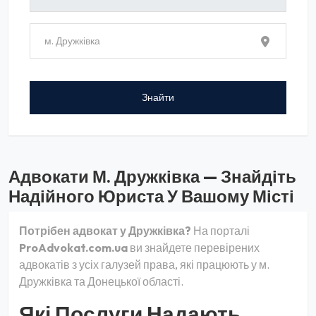
Адвокати М. Дружківка — Знайдіть
Надійного Юриста У Вашому Місті
Потрібен адвокат у Дружківка?
На порталі
ProAdvokat.com.ua
ви знайдете перевірених
адвокатів з усіх галузей права, які працюють у м.
Дружківка та Донецької області.
Які Послуги Надають