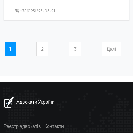
+38(095)295-06-91
1
2
3
Далі
(current)
Адвокати України
Реєстр адвокатів
Контакти