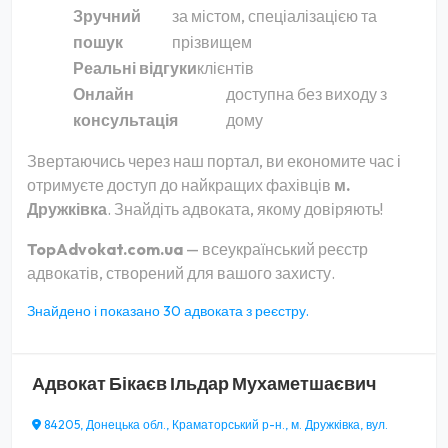
Зручний
за містом, спеціалізацією та
пошук
прізвищем
Реальні відгуки
клієнтів
Онлайн
доступна без виходу з
консультація
дому
Звертаючись через наш портал, ви економите час і
отримуєте доступ до найкращих фахівців
м.
Дружківка
. Знайдіть адвоката, якому довіряють!
TopAdvokat.com.ua
— всеукраїнський реєстр
адвокатів, створений для вашого захисту.
Знайдено і показано 30 адвоката з реєстру.
Адвокат
Бікаєв Ільдар Мухаметшаєвич
84205, Донецька обл., Краматорський р-н., м. Дружківка, вул.