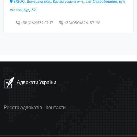
87200, Донецька обл., Кальміуський р-н., смт Старобешеве, вул.
Агеева, буд. 32
+38(062)532-17-17
+38(050)626-57-98
Адвокати України
Реєстр адвокатів
Контакти