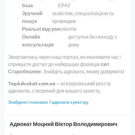
база
ЄРАУ
Зручний
за містом, спеціалізацією та
пошук
прізвищем
Реальні відгуки
клієнтів
Онлайн
доступна без виходу з
консультація
дому
Звертаючись через наш портал, ви економите час і
отримуєте доступ до найкращих фахівців
смт
Старобешеве
. Знайдіть адвоката, якому довіряють!
TopAdvokat.com.ua
— всеукраїнський реєстр
адвокатів, створений для вашого захисту.
Знайдено і показано 1 адвоката з реєстру.
Адвокат
Моцний Віктор Володимирович