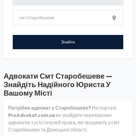
Адвокати Смт Старобешеве —
Знайдіть Надійного Юриста У
Вашому Місті
Потрібен адвокат у Старобешеве?
На порталі
ProAdvokat.com.ua
ви знайдете перевірених
адвокатів з усіх галузей права, які працюють у смт
Старобешеве та Донецької області.