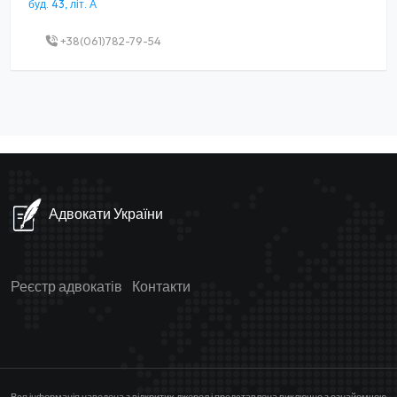
буд. 43, літ. А
+38(061)782-79-54
Адвокати України
Реєстр адвокатів
Контакти