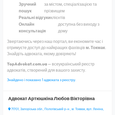
Зручний
за містом, спеціалізацією та
пошук
прізвищем
Реальні відгуки
клієнтів
Онлайн
доступна без виходу з
консультація
дому
Звертаючись через наш портал, ви економите час і
отримуєте доступ до найкращих фахівців
м. Токмак
.
Знайдіть адвоката, якому довіряють!
TopAdvokat.com.ua
— всеукраїнський реєстр
адвокатів, створений для вашого захисту.
Знайдено і показано 1 адвоката з реєстру.
Адвокат
Артюшкіна Любов Вікторівна
71701, Запорізька обл., Пологівський р-н., м. Токмак, вул. Леніна,