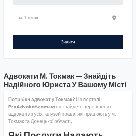
Адвокати М. Токмак — Знайдіть
Надійного Юриста У Вашому Місті
Потрібен адвокат у Токмак?
На порталі
ProAdvokat.com.ua
ви знайдете перевірених
адвокатів з усіх галузей права, які працюють у м.
Токмак та Донецької області.
Які Послуги Надають