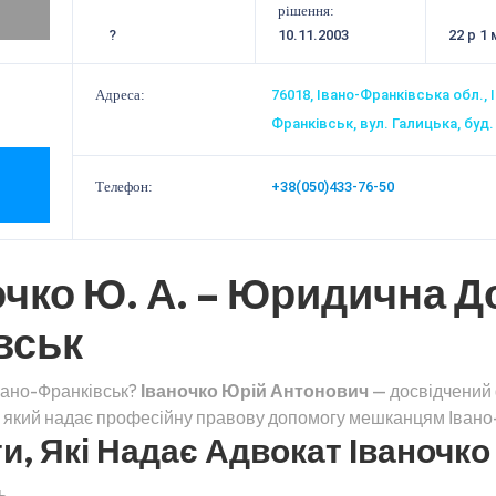
рішення:
?
10.11.2003
22 р 1 
Адреса:
76018, Івано-Франківська обл., 
Франківськ, вул. Галицька, буд. 
Телефон:
+38(050)433-76-50
очко Ю. А. – Юридична Д
вськ
Івано-Франківськ?
Іваночко Юрій Антонович
— досвідчений 
, який надає професійну правову допомогу мешканцям Івано-
, Які Надає Адвокат Іваночко 
ь