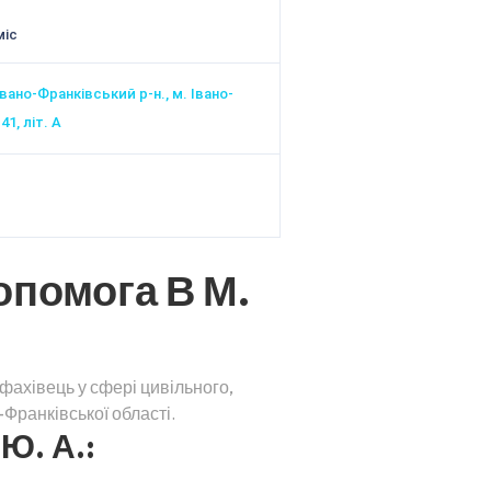
міс
Івано-Франківський р-н., м. Івано-
41, літ. А
опомога В М.
фахівець у сфері цивільного,
Франківської області.
Ю. А.: