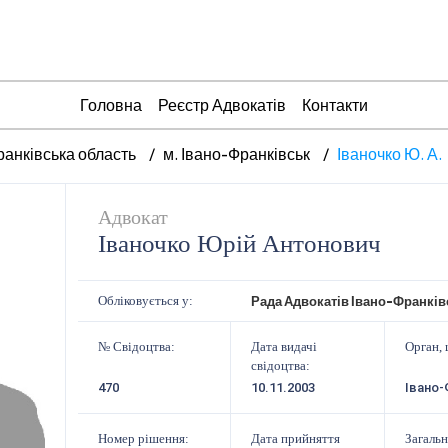
Головна
Реєстр Адвокатів
Контакти
ранківська область
м. Івано-Франківськ
Іваночко Ю. А.
Адвокат
Іваночко Юрій Антонович
Рада Адвокатів Івано-Франків
Обліковується у:
№ Свідоцтва:
Дата видачі
Орган, 
свідоцтва:
470
10.11.2003
Івано-
Номер рішення:
Дата прийняття
Загальн