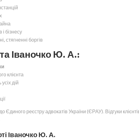
нстанцій
х
майна
 і бізнесу
, стягненні боргів
а Іваночко Ю. А.:
ки
ого клієнта
 усіх дій
ції
о Єдиного реєстру адвокатів України (ЄРАУ). Відгуки клієнті
.
ті Іваночко Ю. А.