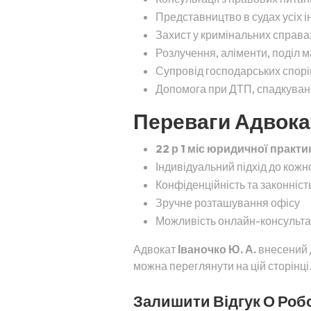
Представництво в судах усіх і
Захист у кримінальних справа
Розлучення, аліменти, поділ 
Супровід господарських спорів
Допомога при ДТП, спадкуванні
Переваги Адвокат
22 р 1 міс юридичної практи
Індивідуальний підхід до кожн
Конфіденційність та законність
Зручне розташування офісу
Можливість онлайн-консульта
Адвокат
Іваночко Ю. А.
внесений д
можна переглянути на цій сторінці
Залишити Відгук О Робо