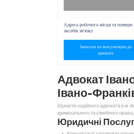
Адреса робочого місця та номери
засобів зв'язку
Записати на консультацію до
адвоката
Адвокат Іван
Івано-Франкі
Шукаєте надійного адвоката в м. 
кримінального та сімейного права
Юридичні Послуги
Консультації з правових питан