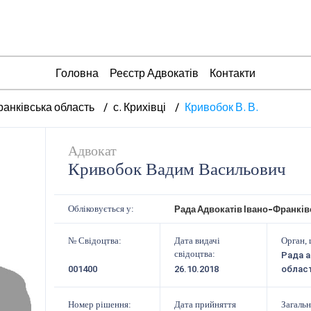
Головна
Реєстр Адвокатів
Контакти
ранківська область
с. Крихівці
Кривобок В. В.
Адвокат
Кривобок Вадим Васильович
Рада Адвокатів Івано-Франків
Обліковується у:
№ Свідоцтва:
Дата видачі
Орган, 
свідоцтва:
Рада а
001400
26.10.2018
област
Номер рішення:
Дата прийняття
Загальн