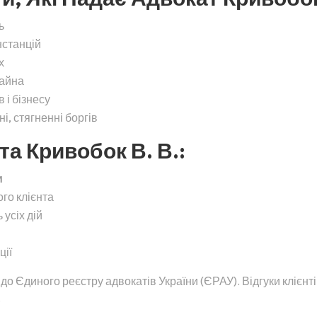
ь
нстанцій
х
майна
 і бізнесу
, стягненні боргів
а Кривобок В. В.:
и
ого клієнта
 усіх дій
ції
о Єдиного реєстру адвокатів України (ЄРАУ). Відгуки клієнті
.