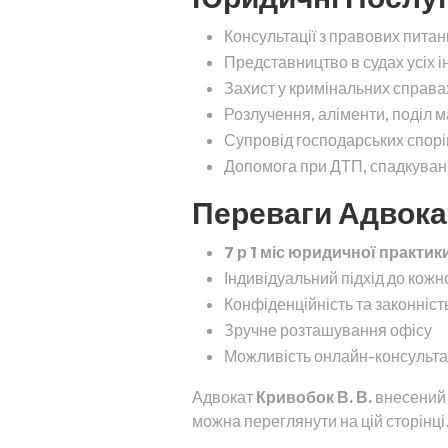
Консультації з правових питан
Представництво в судах усіх і
Захист у кримінальних справа
Розлучення, аліменти, поділ 
Супровід господарських спорів
Допомога при ДТП, спадкуванні
Переваги Адвокат
7 р 1 міс юридичної практик
Індивідуальний підхід до кожн
Конфіденційність та законність
Зручне розташування офісу
Можливість онлайн-консульта
Адвокат
Кривобок В. В.
внесений д
можна переглянути на цій сторінці