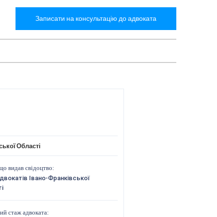
Записати на консультацію до адвоката
ської Області
що видав свідоцтво:
двокатів Івано-Франківської
і
ий стаж адвоката: