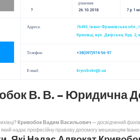
рішення:
?
26.10.2018
7 р 1 м
Адреса:
76493, Івано-Франківська обл., 
Крихівці, вул. Двірська, буд. 2, 
Телефон:
+38(097)974-56-97
E-mail:
kryvobokv@i.ua
обок В. В. – Юридична Д
рихівці?
Кривобок Вадим Васильович
— досвідчений фахів
, який надає професійну правову допомогу мешканцям Івано-
, Які Надає Адвокат Кривобок 