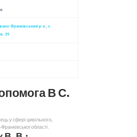
іс
Івано-Франківський р-н., с.
кв. 29
опомога В С.
ець у сфері цивільного,
Франківської області.
В. В.: