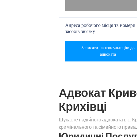
Адреса робочого місця та номери
засобів зв'язку
Записати на консультацію до
адвоката
Адвокат Крив
Крихівці
Шукаєте надійного адвоката в с. К
кримінального та сімейного права
Юридичні Послуги