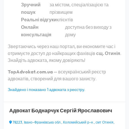
Зручний
за містом, спеціалізацією та
пошук
прізвищем
Реальні відгуки
клієнтів
Онлайн
доступна без виходу з
консультація
дому
Звертаючись через наш портал, ви економите час і
отримуєте доступ до найкращих фахівців
сщ. Отинія
.
Знайдіть адвоката, якому довіряють!
TopAdvokat.com.ua
— всеукраїнський реєстр
адвокатів, створений для вашого захисту.
Знайдено і показано 1 адвоката з реєстру.
Адвокат
Боднарчук Сергій Ярославович
78223, Івано-Франківська обл., Коломийський р-н., смт Отинія,