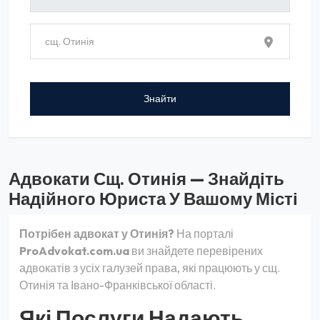
Адвокати Сщ. Отинія — Знайдіть
Надійного Юриста У Вашому Місті
Потрібен адвокат у Отинія?
На порталі
ProAdvokat.com.ua
ви знайдете перевірених
адвокатів з усіх галузей права, які працюють у сщ.
Отинія та Івано-Франківської області.
Які Послуги Надають