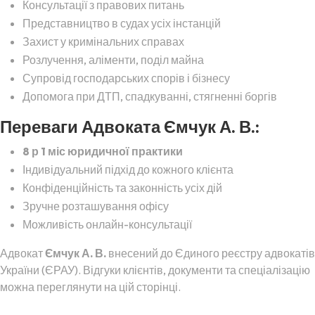
Консультації з правових питань
Представництво в судах усіх інстанцій
Захист у кримінальних справах
Розлучення, аліменти, поділ майна
Супровід господарських спорів і бізнесу
Допомога при ДТП, спадкуванні, стягненні боргів
Переваги Адвоката Ємчук А. В.:
8 р 1 міс юридичної практики
Індивідуальний підхід до кожного клієнта
Конфіденційність та законність усіх дій
Зручне розташування офісу
Можливість онлайн-консультації
Адвокат
Ємчук А. В.
внесений до Єдиного реєстру адвокатів
України (ЄРАУ). Відгуки клієнтів, документи та спеціалізацію
можна переглянути на цій сторінці.