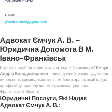
+38(050)954-43-63
E-mail:
yemchuk.andriy@gmail.com
Адвокат Ємчук А. В. –
Юридична Допомога В М.
Івано-Франківськ
Шукаєте надійного адвоката в м. Івано-Франківськ?
Ємчук
Андрій Володимирович
— досвідчений фахівець у сфері
цивільного, кримінального та сімейного права, який надає
професійну правову допомогу мешканцям Івано-
Франківської області.
Юридичні Послуги, Які Надає
Адвокат Ємчук А. В.: