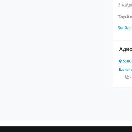
Знайді
TopAd
Знайден
Адво
63110,
Шкільна,
+