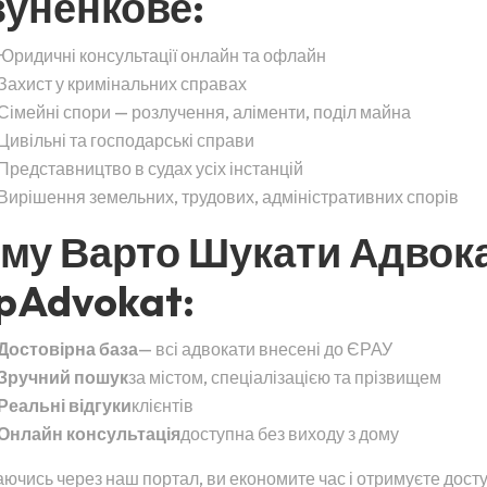
зуненкове:
Юридичні консультації онлайн та офлайн
Захист у кримінальних справах
Сімейні спори — розлучення, аліменти, поділ майна
Цивільні та господарські справи
Представництво в судах усіх інстанцій
Вирішення земельних, трудових, адміністративних спорів
му Варто Шукати Адвок
pAdvokat:
Достовірна база
— всі адвокати внесені до ЄРАУ
Зручний пошук
за містом, спеціалізацією та прізвищем
Реальні відгуки
клієнтів
Онлайн консультація
доступна без виходу з дому
ючись через наш портал, ви економите час і отримуєте дост