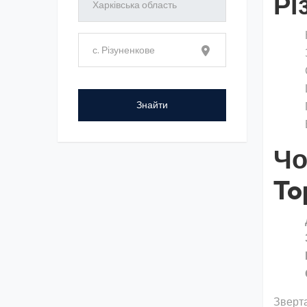
Рі
Чо
To
Зверта