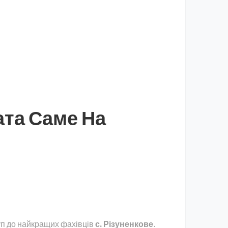
ата Саме На
уп до найкращих фахівців
с. Різуненкове
.