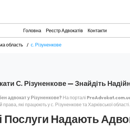
Головна
Реєстр Адвокатів
Контакти
ька область
с. Різуненкове
ати С. Різуненкове — Знайдіть Надій
бен адвокат у Різуненкове?
На порталі
ProAdvokat.com.u
й права, які працюють у с. Різуненкове та Харківської області
і Послуги Надають Адво