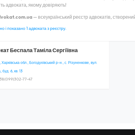
ть адвоката, якому довіряють!
vokat.com.ua
— всеукраїнський реєстр адвокатів, створений
о і показано 1 адвоката з реєстру.
кат
Беспала Таміла Сергіївна
 Харківська обл., Богодухівський р-н., с. Різуненкове, вул.
 буд. 6, кв. 13
38(099)302-77-47