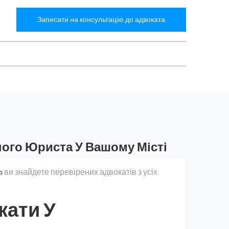
Записати на консультацію до адвоката
ного Юриста У Вашому Місті
a
ви знайдете перевірених адвокатів з усіх
.
кати У