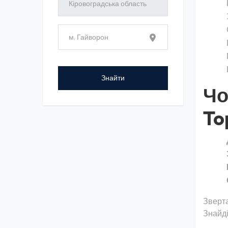
Чо
To
Зверта
Знайді