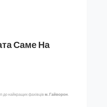
ата Саме На
уп до найкращих фахівців
м. Гайворон
.