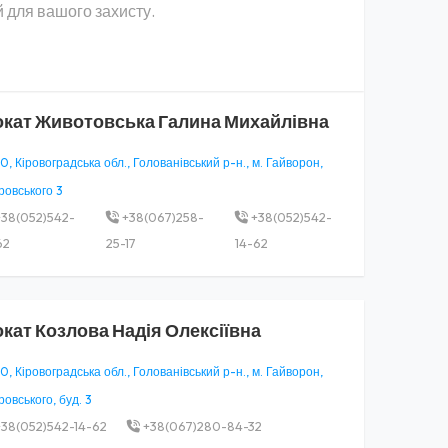
 для вашого захисту.
окат
Животовська Галина Михайлівна
, Кіровоградська обл., Голованівський р-н., м. Гайворон,
ровського 3
38(052)542-
+38(067)258-
+38(052)542-
62
25-17
14-62
окат
Козлова Надія Олексіївна
, Кіровоградська обл., Голованівський р-н., м. Гайворон,
ровського, буд. 3
38(052)542-14-62
+38(067)280-84-32