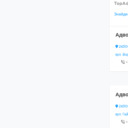
TopAd
Знайден
Адво
26300
вул. Во
+
Адво
26300
вул. Гай
+