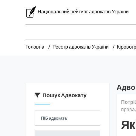
Національний рейтинг адвокатів України
Головна
Реєстр адвокатів України
Кіровог
Адво
Пошук Адвокату
Потрі
права,
Як