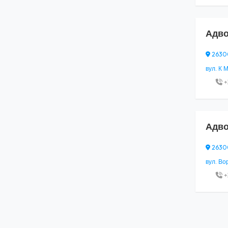
Адво
26300
вул. К М
+
Адво
26300
вул. Вор
+