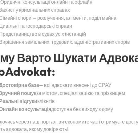
Юридичні консультації онлайн та офлайн
Захист у кримінальних справах
Сімейні спори — розлучення, аліменти, поділ майна
Цивільні та господарські справи
Представництво в судах усіх інстанцій
Вирішення земельних, трудових, адміністративних спорів
му Варто Шукати Адвок
pAdvokat:
Достовірна база
— всі адвокати внесені до ЄРАУ
Зручний пошук
за містом, спеціалізацією та прізвищем
Реальні відгуки
клієнтів
Онлайн консультація
доступна без виходу з дому
ючись через наш портал, ви економите час і отримуєте дост
ть адвоката, якому довіряють!