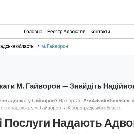
Головна
Реєстр Адвокатів
Контакти
радська область
м. Гайворон
кати М. Гайворон — Знайдіть Надійно
бен адвокат у Гайворон?
На порталі
ProAdvokat.com.ua
в
 які працюють у м. Гайворон та Кіровоградської області.
і Послуги Надають Адво