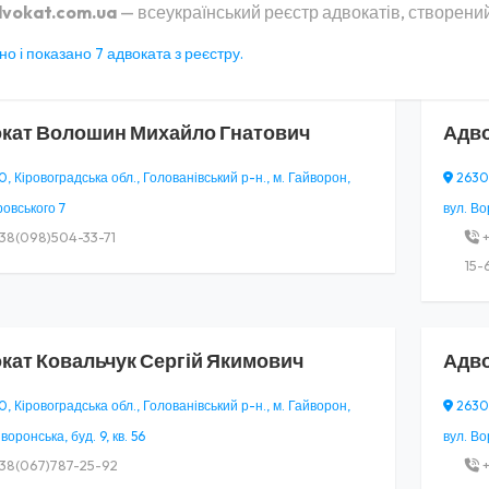
vokat.com.ua
— всеукраїнський реєстр адвокатів, створений
о і показано 7 адвоката з реєстру.
кат
Волошин Михайло Гнатович
Адв
, Кіровоградська обл., Голованівський р-н., м. Гайворон,
26300
ровського 7
вул. Во
38(098)504-33-71
+
15-
кат
Ковальчук Сергій Якимович
Адв
, Кіровоградська обл., Голованівський р-н., м. Гайворон,
26300
воронська, буд. 9, кв. 56
вул. Во
38(067)787-25-92
+