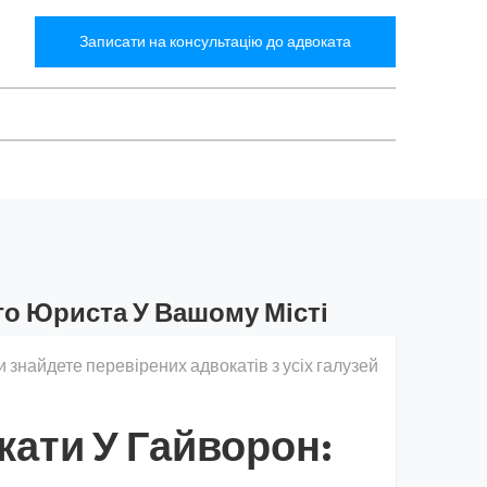
Записати на консультацію до адвоката
го Юриста У Вашому Місті
и знайдете перевірених адвокатів з усіх галузей
кати У Гайворон: