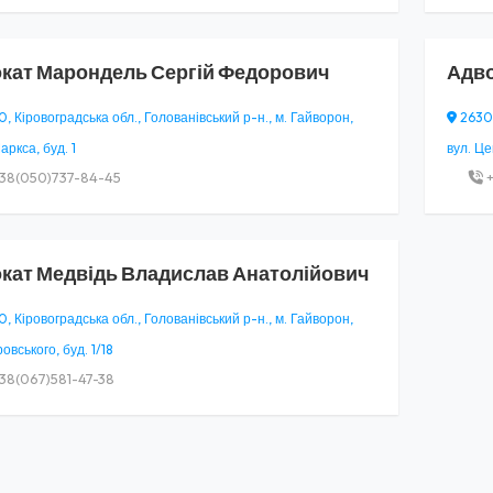
кат
Марондель Сергій Федорович
Адв
, Кіровоградська обл., Голованівський р-н., м. Гайворон,
26300
аркса, буд. 1
вул. Це
38(050)737-84-45
+
кат
Медвідь Владислав Анатолійович
, Кіровоградська обл., Голованівський р-н., м. Гайворон,
овського, буд. 1/18
38(067)581-47-38