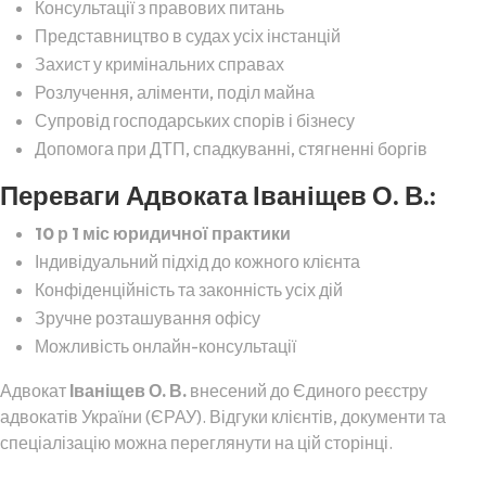
Консультації з правових питань
Представництво в судах усіх інстанцій
Захист у кримінальних справах
Розлучення, аліменти, поділ майна
Супровід господарських спорів і бізнесу
Допомога при ДТП, спадкуванні, стягненні боргів
Переваги Адвоката Іваніщев О. В.:
10 р 1 міс юридичної практики
Індивідуальний підхід до кожного клієнта
Конфіденційність та законність усіх дій
Зручне розташування офісу
Можливість онлайн-консультації
Адвокат
Іваніщев О. В.
внесений до Єдиного реєстру
адвокатів України (ЄРАУ). Відгуки клієнтів, документи та
спеціалізацію можна переглянути на цій сторінці.