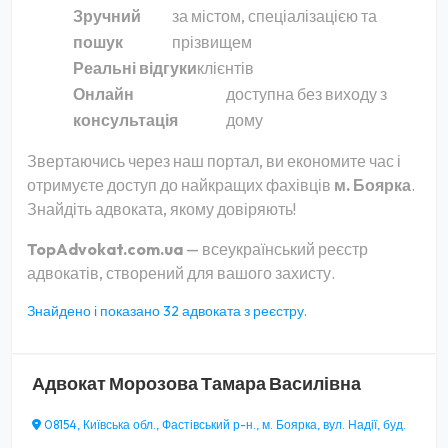
Зручний
за містом, спеціалізацією та
пошук
прізвищем
Реальні відгуки
клієнтів
Онлайн
доступна без виходу з
консультація
дому
Звертаючись через наш портал, ви економите час і
отримуєте доступ до найкращих фахівців
м. Боярка
.
Знайдіть адвоката, якому довіряють!
TopAdvokat.com.ua
— всеукраїнський реєстр
адвокатів, створений для вашого захисту.
Знайдено і показано 32 адвоката з реєстру.
Адвокат
Морозова Тамара Василівна
08154, Київська обл., Фастівський р-н., м. Боярка, вул. Надії, буд.