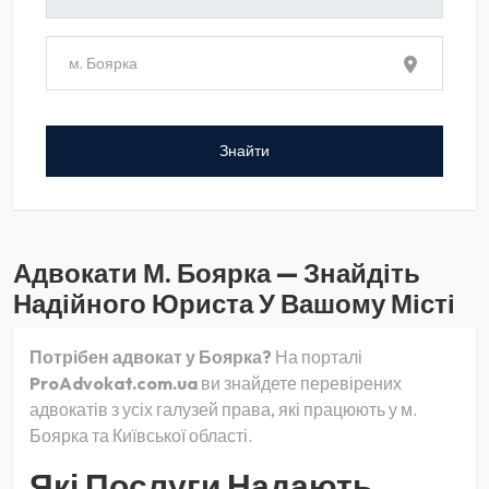
Адвокати М. Боярка — Знайдіть
Надійного Юриста У Вашому Місті
Потрібен адвокат у Боярка?
На порталі
ProAdvokat.com.ua
ви знайдете перевірених
адвокатів з усіх галузей права, які працюють у м.
Боярка та Київської області.
Які Послуги Надають