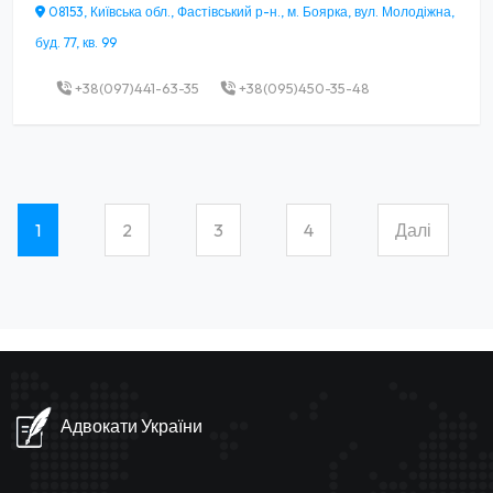
08153, Київська обл., Фастівський р-н., м. Боярка, вул. Молодіжна,
буд. 77, кв. 99
+38(097)441-63-35
+38(095)450-35-48
1
2
3
4
Далі
(current)
Адвокати України