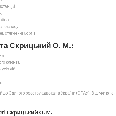
нстанцій
х
майна
 і бізнесу
, стягненні боргів
а Скрицький О. М.:
ки
ого клієнта
 усіх дій
ції
 до Єдиного реєстру адвокатів України (ЄРАУ). Відгуки клієн
.
ті Скрицький О. М.