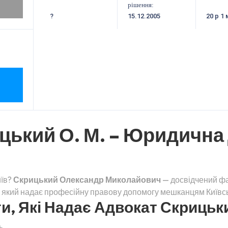
рішення:
?
15.12.2005
20 р 1 
цький О. М. – Юридична
иїв?
Скрицький Олександр Миколайович
— досвідчений фа
, який надає професійну правову допомогу мешканцям Київськ
, Які Надає Адвокат Скрицьки
ь