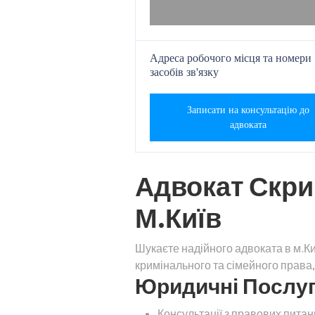
Адреса робочого місця та номери
засобів зв'язку
Записати на консультацію до
адвоката
Адвокат Скри
М.Київ
Шукаєте надійного адвоката в м.К
кримінального та сімейного права
Юридичні Послуги
Консультації з правових питан