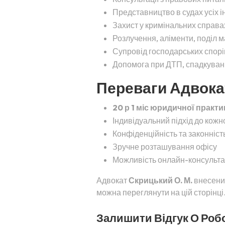
Представництво в судах усіх і
Захист у кримінальних справа
Розлучення, аліменти, поділ 
Супровід господарських спорів
Допомога при ДТП, спадкуванні
Переваги Адвокат
20 р 1 міс юридичної практи
Індивідуальний підхід до кожн
Конфіденційність та законність
Зручне розташування офісу
Можливість онлайн-консульта
Адвокат
Скрицький О. М.
внесений
можна переглянути на цій сторінці
Залишити Відгук О Робо