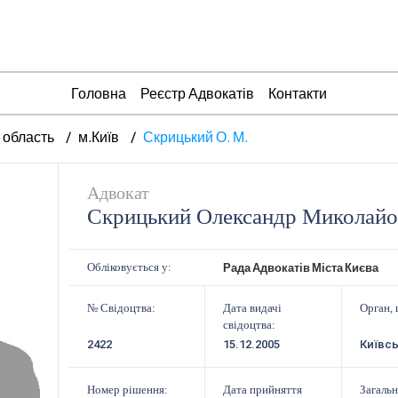
Головна
Реєстр Адвокатів
Контакти
 область
м.Київ
Скрицький О. М.
Адвокат
Скрицький Олександр Миколай
Рада Адвокатів Міста Києва
Обліковується у:
№ Свідоцтва:
Дата видачі
Орган, 
свідоцтва:
2422
15.12.2005
Київсь
Номер рішення:
Дата прийняття
Загальн