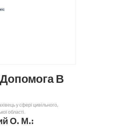
міс
 Допомога В
хівець у сфері цивільного,
ої області.
й О. М.: