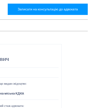
Записати на консультацію до адвоката
ович
що видав свідоцтво:
ка міська КДКА
ий стаж адвоката: