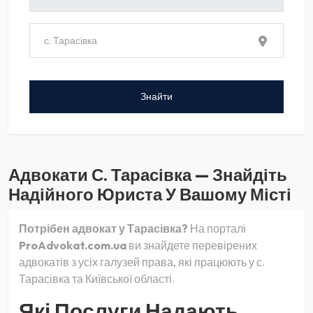
Адвокати С. Тарасівка — Знайдіть
Надійного Юриста У Вашому Місті
Потрібен адвокат у Тарасівка?
На порталі
ProAdvokat.com.ua
ви знайдете перевірених
адвокатів з усіх галузей права, які працюють у с.
Тарасівка та Київської області.
Які Послуги Надають