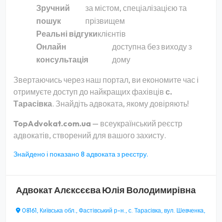
Зручний
за містом, спеціалізацією та
пошук
прізвищем
Реальні відгуки
клієнтів
Онлайн
доступна без виходу з
консультація
дому
Звертаючись через наш портал, ви економите час і
отримуєте доступ до найкращих фахівців
с.
Тарасівка
. Знайдіть адвоката, якому довіряють!
TopAdvokat.com.ua
— всеукраїнський реєстр
адвокатів, створений для вашого захисту.
Знайдено і показано 8 адвоката з реєстру.
Адвокат
Алєксєєва Юлія Володимирівна
08161, Київська обл., Фастівський р-н., с. Тарасівка, вул. Шевченка,