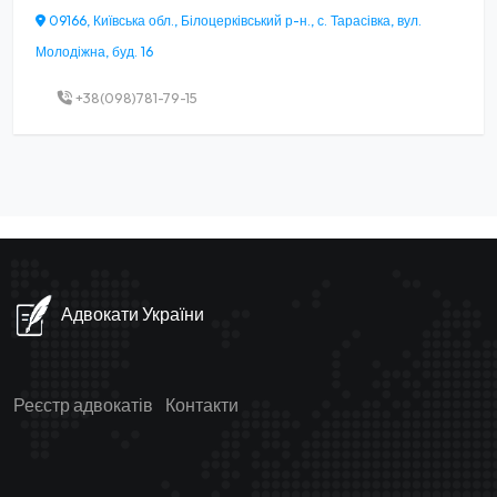
09166, Київська обл., Білоцерківський р-н., с. Тарасівка, вул.
Молодіжна, буд. 16
+38(098)781-79-15
Адвокати України
Реєстр адвокатів
Контакти