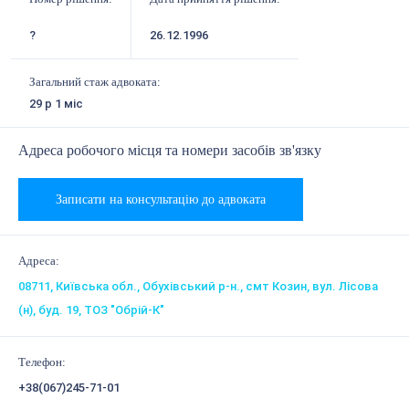
?
26.12.1996
Загальний стаж адвоката:
29 р 1 міс
Адреса робочого місця та номери засобів зв'язку
Записати на консультацію до адвоката
Адреса:
08711, Київська обл., Обухівський р-н., смт Козин, вул. Лісова
(н), буд. 19, ТОЗ "Обрій-К"
Телефон:
+38(067)245-71-01