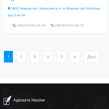
08132, Київська обл., Бучанський р-н., м. Вишневе, вул. Вітянська,
буд. 3, кв. 44
+38(067)904-55-94
+38(050)470-50-75
1
2
3
4
5
6
Далі
(current)
Адвокати України