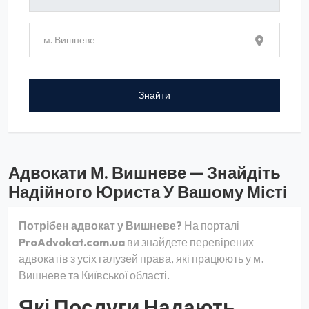
Адвокати М. Вишневе — Знайдіть
Надійного Юриста У Вашому Місті
Потрібен адвокат у Вишневе?
На порталі
ProAdvokat.com.ua
ви знайдете перевірених
адвокатів з усіх галузей права, які працюють у м.
Вишневе та Київської області.
Які Послуги Надають