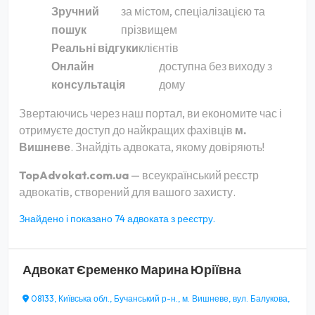
Зручний
за містом, спеціалізацією та
пошук
прізвищем
Реальні відгуки
клієнтів
Онлайн
доступна без виходу з
консультація
дому
Звертаючись через наш портал, ви економите час і
отримуєте доступ до найкращих фахівців
м.
Вишневе
. Знайдіть адвоката, якому довіряють!
TopAdvokat.com.ua
— всеукраїнський реєстр
адвокатів, створений для вашого захисту.
Знайдено і показано 74 адвоката з реєстру.
Адвокат
Єременко Марина Юріївна
08133, Київська обл., Бучанський р-н., м. Вишневе, вул. Балукова,