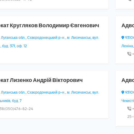
кат
Кругляков Володимир Євгенович
Адв
 Луганська обл., Сєвєродонецький р-н., м. Лисичанськ, вул.
93100
 буд. 371, оф. 12
Леніна,
+
кат
Лизенко Андрій Вікторович
Адв
 Луганська обл., Сєвєродонецький р-н., м. Лисичанськ, вул.
93100
ьників, буд. 7
Чекистів
38(050)476-82-24
+
25-