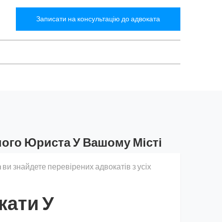
Записати на консультацію до адвоката
ного Юриста У Вашому Місті
a
ви знайдете перевірених адвокатів з усіх
кати У