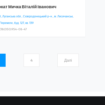
окат
Мичка Віталій Іванович
, Луганська обл., Сєвєродонецький р-н., м. Лисичанськ,
Перемоги, буд. 127, кв. 139
38(050)954-08-47
4
Далі
t)