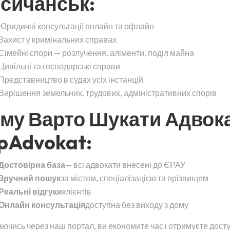
сичанськ:
Юридичні консультації онлайн та офлайн
Захист у кримінальних справах
Сімейні спори — розлучення, аліменти, поділ майна
Цивільні та господарські справи
Представництво в судах усіх інстанцій
Вирішення земельних, трудових, адміністративних спорів
му Варто Шукати Адвок
pAdvokat:
Достовірна база
— всі адвокати внесені до ЄРАУ
Зручний пошук
за містом, спеціалізацією та прізвищем
Реальні відгуки
клієнтів
Онлайн консультація
доступна без виходу з дому
ючись через наш портал, ви економите час і отримуєте дост