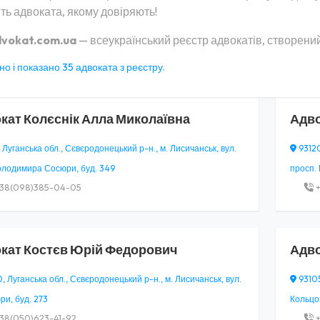
ть адвоката, якому довіряють!
vokat.com.ua
— всеукраїнський реєстр адвокатів, створений
о і показано 35 адвоката з реєстру.
кат
Колєснік Алла Миколаївна
Адв
 Луганська обл., Сєвєродонецький р-н., м. Лисичанськ, вул.
93120
олодимира Сосюри, буд. 349
просп. 
38(098)385-04-05
+
кат
Костєв Юрій Федорович
Адв
 Луганська обл., Сєвєродонецький р-н., м. Лисичанськ, вул.
93105
ри, буд. 273
Кольцов
38(050)623-41-92
+