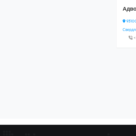
Адво
93100,
Свердло
+