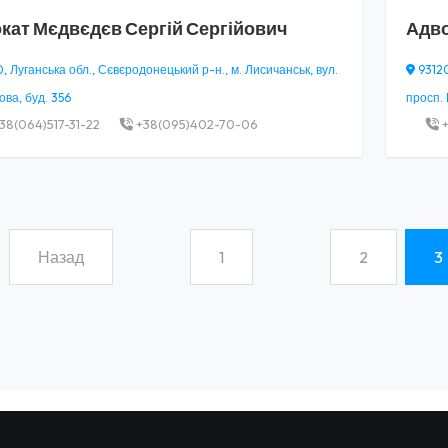
кат
Мєдвєдєв Сергій Сергійович
Адв
 Луганська обл., Сєвєродонецький р-н., м. Лисичанськ, вул.
93120
ва, буд. 356
просп. 
38(064)517-31-22
+38(095)402-70-06
+
Назад
1
2
3
(curren