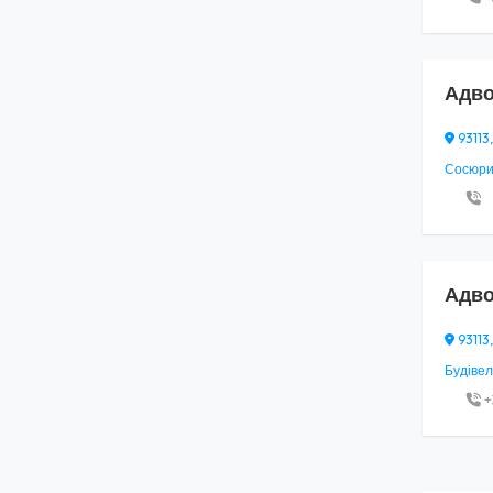
Адво
93113,
Сосюри,
Адво
93113,
Будівел
+