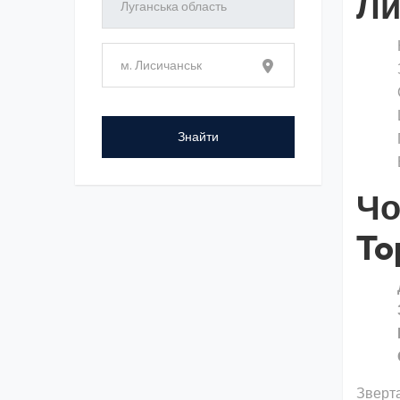
Ли
Чо
To
Зверта