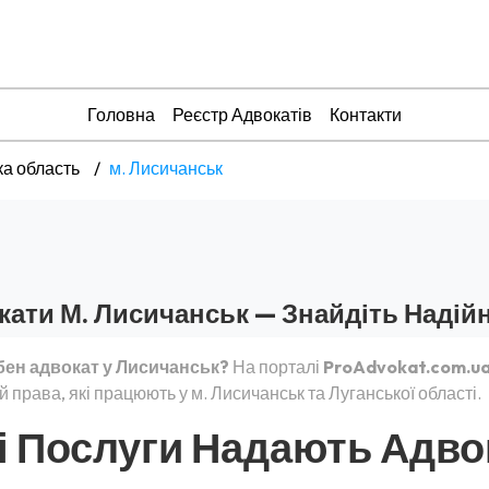
Головна
Реєстр Адвокатів
Контакти
ка область
м. Лисичанськ
кати М. Лисичанськ — Знайдіть Надій
бен адвокат у Лисичанськ?
На порталі
ProAdvokat.com.u
й права, які працюють у м. Лисичанськ та Луганської області.
і Послуги Надають Адво