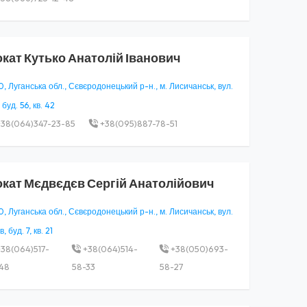
окат
Кутько Анатолій Іванович
, Луганська обл., Сєвєродонецький р-н., м. Лисичанськ, вул.
 буд. 56, кв. 42
38(064)347-23-85
+38(095)887-78-51
окат
Мєдвєдєв Сергій Анатолійович
, Луганська обл., Сєвєродонецький р-н., м. Лисичанськ, вул.
, буд. 7, кв. 21
38(064)517-
+38(064)514-
+38(050)693-
48
58-33
58-27