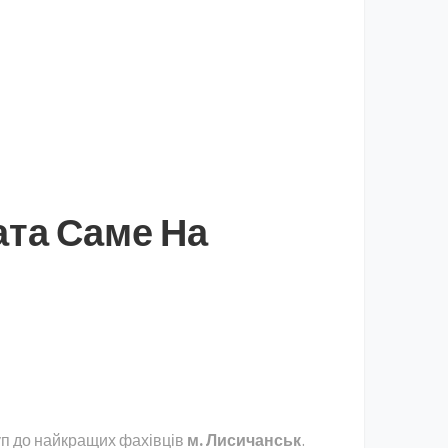
ата Саме На
уп до найкращих фахівців
м. Лисичанськ
.