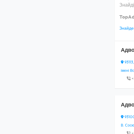
Знайді
TopAd
Знайден
Адво
93113,
імені В
+
Адво
93100,
В. Сосю
+