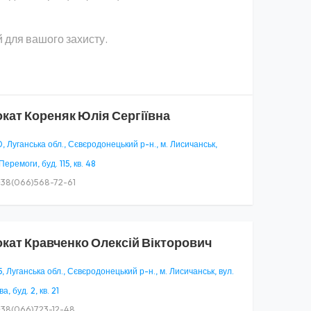
 для вашого захисту.
окат
Кореняк Юлія Сергіївна
, Луганська обл., Сєвєродонецький р-н., м. Лисичанськ,
Перемоги, буд. 115, кв. 48
38(066)568-72-61
окат
Кравченко Олексій Вікторович
, Луганська обл., Сєвєродонецький р-н., м. Лисичанськ, вул.
а, буд. 2, кв. 21
38(066)723-12-48