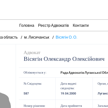
Головна
Реєстр Адвокатів
Контакти
ка область
м. Лисичанськ
Вісягін О. О.
Адвокат
Вісягін Олександр Олексійович
Рада Адвокатів Луганської Обл
Обліковується у:
№ Свідоцтва:
Дата видачі
Орган, 
свідоцтва:
587
19.04.2000
Луган
Номер рішення:
Дата прийняття
Загальн