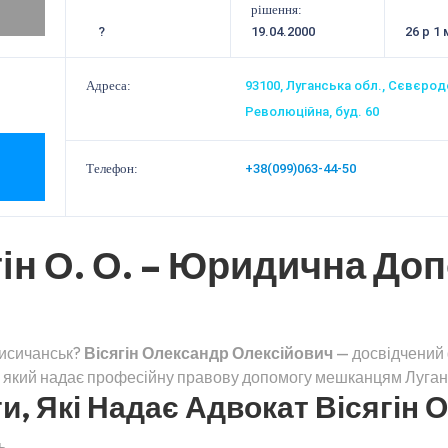
рішення:
?
19.04.2000
26 р 1 
Адреса:
93100, Луганська обл., Сєвєрод
Революційна, буд. 60
Телефон:
+38(099)063-44-50
ін О. О. – Юридична Доп
Лисичанськ?
Вісягін Олександр Олексійович
— досвідчений 
, який надає професійну правову допомогу мешканцям Луганс
, Які Надає Адвокат Вісягін О.
ь