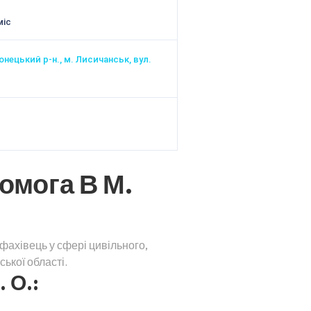
міс
онецький р-н., м. Лисичанськ, вул.
омога В М.
фахівець у сфері цивільного,
ької області.
 О.: