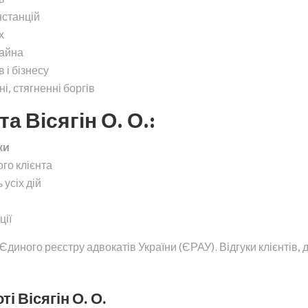
нстанцій
х
майна
 і бізнесу
, стягненні боргів
а Вісягін О. О.:
ки
ого клієнта
 усіх дій
ції
Єдиного реєстру адвокатів України (ЄРАУ). Відгуки клієнтів,
і Вісягін О. О.