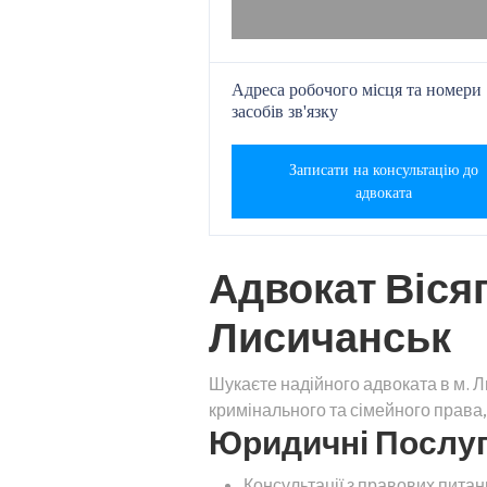
Адреса робочого місця та номери
засобів зв'язку
Записати на консультацію до
адвоката
Адвокат Вісяг
Лисичанськ
Шукаєте надійного адвоката в м. 
кримінального та сімейного права
Юридичні Послуги
Консультації з правових питан