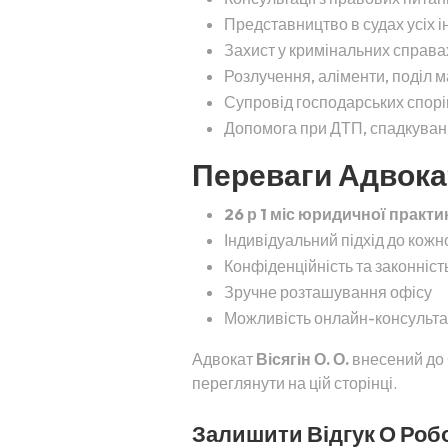
Представництво в судах усіх і
Захист у кримінальних справа
Розлучення, аліменти, поділ 
Супровід господарських спорів
Допомога при ДТП, спадкуванні
Переваги Адвокат
26 р 1 міс юридичної практи
Індивідуальний підхід до кожн
Конфіденційність та законність
Зручне розташування офісу
Можливість онлайн-консульта
Адвокат
Вісягін О. О.
внесений до 
переглянути на цій сторінці.
Залишити Відгук О Робот