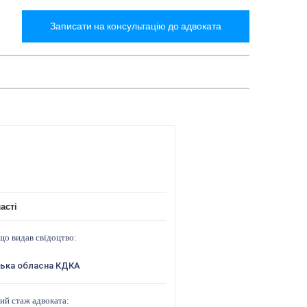
Записати на консультацію до адвоката
асті
що видав свідоцтво:
ська обласна КДКА
ий стаж адвоката: