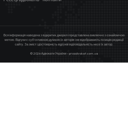
Вся інформація наведена з відкритих джерел і представлена виключно з ознайомчою
метою. Відгуки є суб’єктивною думкою їх авторів і не відображають позицію редакції
сайту. За зміст і достовірність відгуків відповідальність несе їх автор.
© 2026 Адвокати України - proadvokat.com.ua