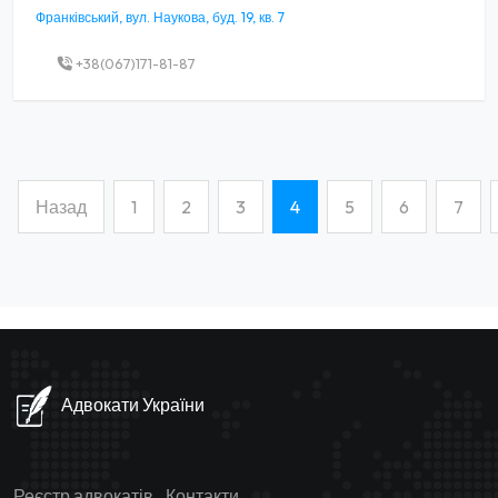
Франківський, вул. Наукова, буд. 19, кв. 7
+38(067)171-81-87
Назад
1
2
3
4
5
6
7
(current)
Адвокати України
Реєстр адвокатів
Контакти