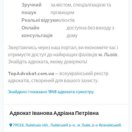
Зручний
за містом, спеціалізацією та
пошук
прізвищем
Реальні відгуки
клієнтів
Онлайн
доступна без виходу з
консультація
дому
Звертаючись через наш портал, ви економите час і
отримуєте доступ до найкращих фахівців
м. Львів
.
Знайдіть адвоката, якому довіряють!
TopAdvokat.com.ua
— всеукраїнський реєстр
адвокатів, створений для вашого захисту.
Знайдено і показано 1848 адвоката з реєстру.
Адвокат
Іванова Адріана Петрівна
79026, Львівська обл., Львівський р-н., м. Львів, р-н Франківський,