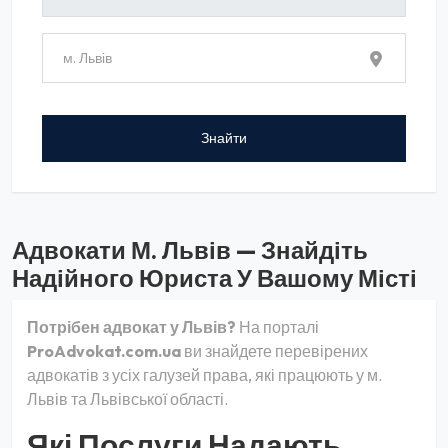
Адвокати М. Львів — Знайдіть
Надійного Юриста У Вашому Місті
Потрібен адвокат у Львів?
На порталі
ProAdvokat.com.ua
ви знайдете перевірених
адвокатів з усіх галузей права, які працюють у м.
Львів та Львівської області.
Які Послуги Надають