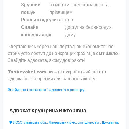
Зручний
за містом, спеціалізацією та
пошук
прізвищем
Реальні відгуки
клієнтів
Онлайн
доступна без виходу з
консультація
дому
Звертаючись через наш портал, ви економите час і
отримуєте доступ до найкращих фахівців
смт Шкло
.
Знайдіть адвоката, якому довіряють!
TopAdvokat.com.ua
— всеукраїнський реєстр
адвокатів, створений для вашого захисту.
Знайдено і показано 1 адвоката з реєстру.
Адвокат
Крук Ірина Вікторівна
81050, Львівська обл., Яворівський р-н., смт Шкло, вул. Шухевича,