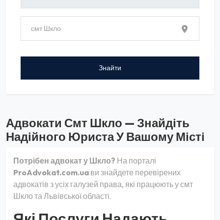
Адвокати Смт Шкло — Знайдіть
Надійного Юриста У Вашому Місті
Потрібен адвокат у Шкло?
На порталі
ProAdvokat.com.ua
ви знайдете перевірених
адвокатів з усіх галузей права, які працюють у смт
Шкло та Львівської області.
Які Послуги Надають