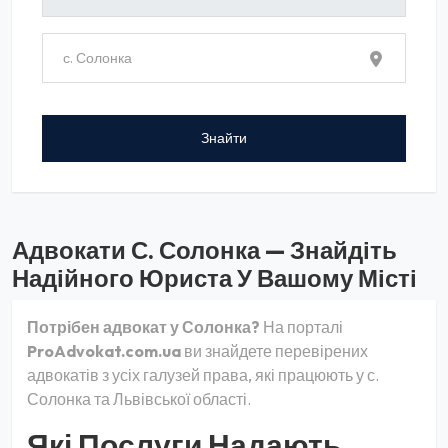
Адвокати С. Солонка — Знайдіть
Надійного Юриста У Вашому Місті
Потрібен адвокат у Солонка?
На порталі
ProAdvokat.com.ua
ви знайдете перевірених
адвокатів з усіх галузей права, які працюють у с.
Солонка та Львівської області.
Які Послуги Надають