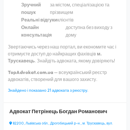
Зручний
за містом, спеціалізацією та
пошук
прізвищем
Реальні відгуки
клієнтів
Онлайн
доступна без виходу з
консультація
дому
Звертаючись через наш портал, ви економите час і
отримуєте доступ до найкращих фахівців
м.
Трускавець
. Знайдіть адвоката, якому довіряють!
TopAdvokat.com.ua
— всеукраїнський реєстр
адвокатів, створений для вашого захисту.
Знайдено і показано 21 адвоката з реєстру.
Адвокат
Петрінець Богдан Романович
82200, Львівська обл., Дрогобицький р-н., м. Трускавець, вул.