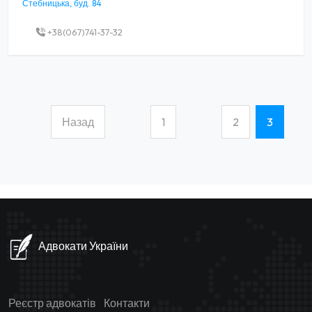
Стебницька, буд. 84
+38(067)741-37-32
Назад
1
2
3
(current)
Адвокати України
Реєстр адвокатів
Контакти