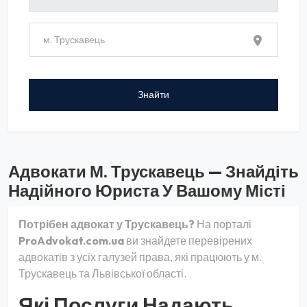
Адвокати М. Трускавець — Знайдіть
Надійного Юриста У Вашому Місті
Потрібен адвокат у Трускавець?
На порталі
ProAdvokat.com.ua
ви знайдете перевірених
адвокатів з усіх галузей права, які працюють у м.
Трускавець та Львівської області.
Які Послуги Надають