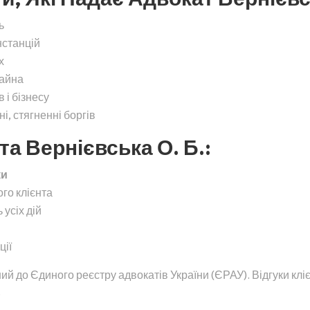
ь
нстанцій
х
майна
 і бізнесу
, стягненні боргів
а Вернієвська О. Б.:
ки
ого клієнта
 усіх дій
ції
й до Єдиного реєстру адвокатів України (ЄРАУ). Відгуки кліє
.