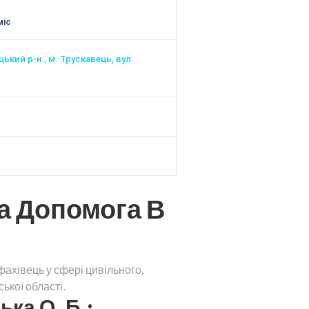
міс
ький р-н., м. Трускавець, вул.
а Допомога В
ахівець у сфері цивільного,
ької області.
ка О. Б.: