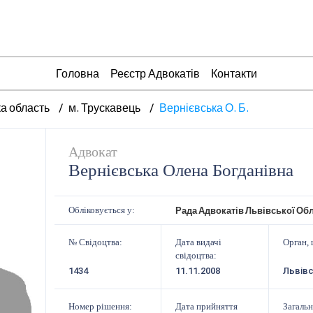
Головна
Реєстр Адвокатів
Контакти
ка область
м. Трускавець
Вернієвська О. Б.
Адвокат
Вернієвська Олена Богданівна
Рада Адвокатів Львівської Обл
Обліковується у:
№ Свідоцтва:
Дата видачі
Орган, 
свідоцтва:
1434
11.11.2008
Львів
Номер рішення:
Дата прийняття
Загальн