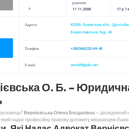
рішення:
?
11.11.2008
17 р 1 
Адреса:
82200, Львівська обл., Дрогобиц
Бориславська, буд. 45
Телефон:
+38(066)220-69-45
E-mail:
verni09@ukr.net
ієвська О. Б. – Юридичн
ь
Трускавець?
Вернієвська Олена Богданівна
— досвідчений ф
, який надає професійну правову допомогу мешканцям Львівс
, Які Надає Адвокат Вернієвсь