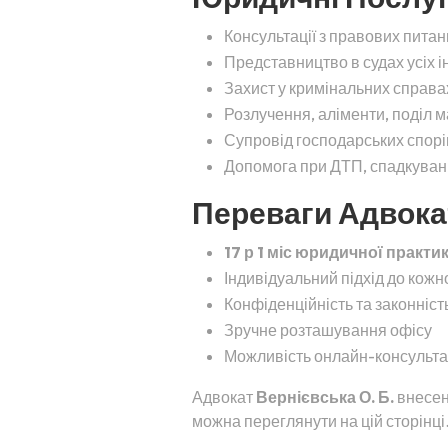
Консультації з правових питан
Представництво в судах усіх і
Захист у кримінальних справа
Розлучення, аліменти, поділ 
Супровід господарських спорів
Допомога при ДТП, спадкуванні
Переваги Адвокат
17 р 1 міс юридичної практи
Індивідуальний підхід до кожн
Конфіденційність та законність
Зручне розташування офісу
Можливість онлайн-консульта
Адвокат
Вернієвська О. Б.
внесени
можна переглянути на цій сторінці