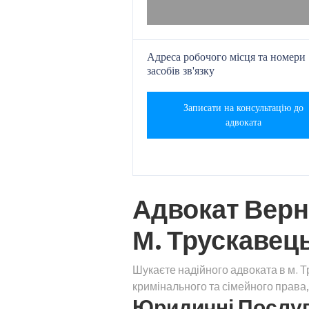
Адреса робочого місця та номери
засобів зв'язку
Записати на консультацію до
адвоката
Адвокат Верн
М. Трускавец
Шукаєте надійного адвоката в м. 
кримінального та сімейного права
Юридичні Послуги