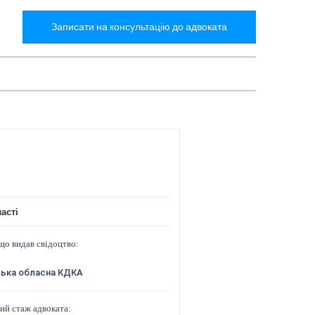
Записати на консультацію до адвоката
асті
що видав свідоцтво:
ська обласна КДКА
ий стаж адвоката: