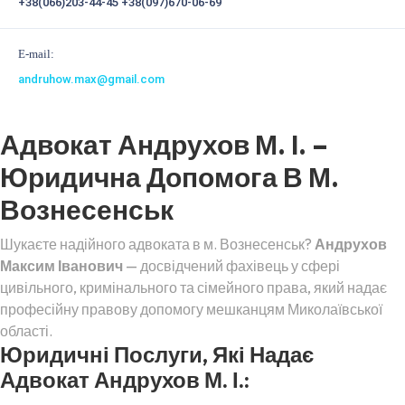
+38(066)203-44-45
+38(097)670-06-69
E-mail:
andruhow.max@gmail.com
Адвокат Андрухов М. І. –
Юридична Допомога В М.
Вознесенськ
Шукаєте надійного адвоката в м. Вознесенськ?
Андрухов
Максим Іванович
— досвідчений фахівець у сфері
цивільного, кримінального та сімейного права, який надає
професійну правову допомогу мешканцям Миколаївської
області.
Юридичні Послуги, Які Надає
Адвокат Андрухов М. І.: