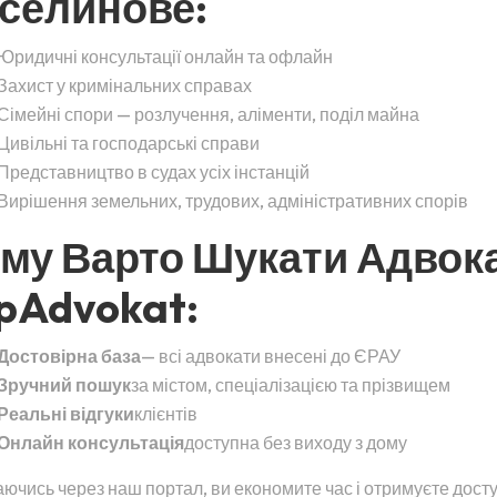
селинове:
Юридичні консультації онлайн та офлайн
Захист у кримінальних справах
Сімейні спори — розлучення, аліменти, поділ майна
Цивільні та господарські справи
Представництво в судах усіх інстанцій
Вирішення земельних, трудових, адміністративних спорів
му Варто Шукати Адвок
pAdvokat:
Достовірна база
— всі адвокати внесені до ЄРАУ
Зручний пошук
за містом, спеціалізацією та прізвищем
Реальні відгуки
клієнтів
Онлайн консультація
доступна без виходу з дому
ючись через наш портал, ви економите час і отримуєте дост