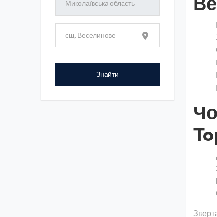
Ве
Чо
To
Зверта