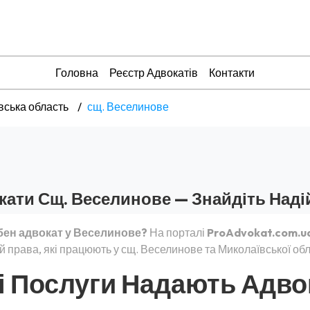
Головна
Реєстр Адвокатів
Контакти
вська область
сщ. Веселинове
кати Сщ. Веселинове — Знайдіть Наді
бен адвокат у Веселинове?
На порталі
ProAdvokat.com.u
й права, які працюють у сщ. Веселинове та Миколаївської обл
і Послуги Надають Адво