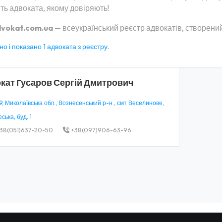
ть адвоката, якому довіряють!
vokat.com.ua
— всеукраїнський реєстр адвокатів, створений
о і показано 1 адвоката з реєстру.
кат
Гусаров Сергій Дмитрович
, Миколаївська обл., Вознесенський р-н., смт Веселинове,
ська, буд. 1
38(051)637-20-50
+38(097)906-63-96