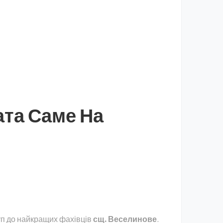
ата Саме На
уп до найкращих фахівців
сщ. Веселинове
.