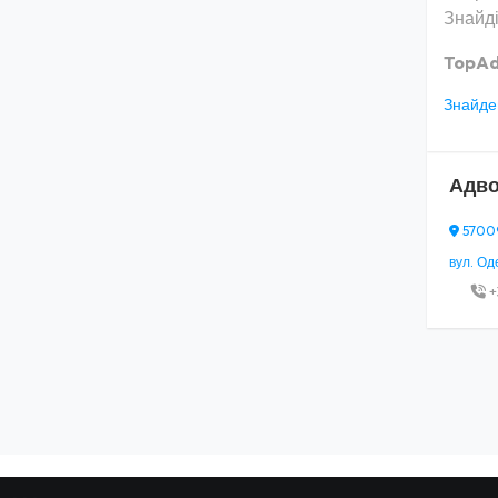
Знайді
TopAd
Знайден
Адво
57009
вул. Оде
+