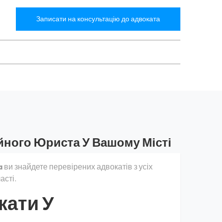
Записати на консультацію до адвоката
йного Юриста У Вашому Місті
a
ви знайдете перевірених адвокатів з усіх
асті.
кати У