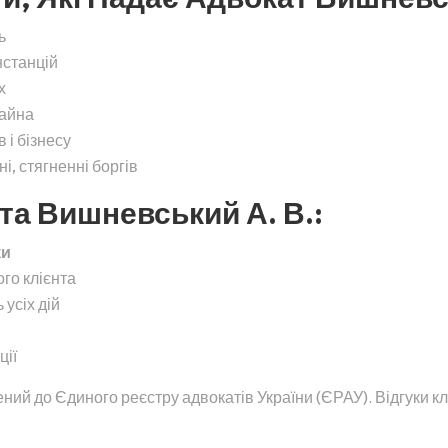
ь
нстанцій
х
майна
 і бізнесу
, стягненні боргів
та Вишневський А. В.:
ки
ого клієнта
 усіх дій
ції
ний до Єдиного реєстру адвокатів України (ЄРАУ). Відгуки кл
.