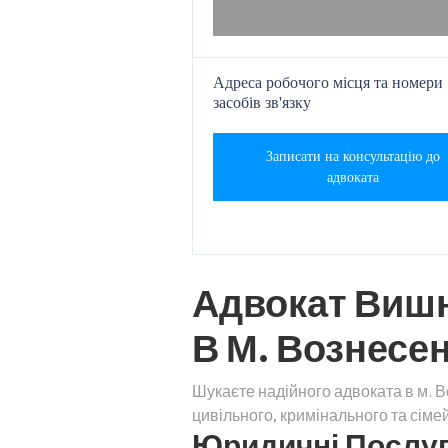
Адреса робочого місця та номери
засобів зв'язку
Записати на консультацію до
адвоката
Адвокат Вишн
В М. Вознесе
Шукаєте надійного адвоката в м. 
цивільного, кримінального та сім
Юридичні Послуги