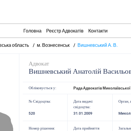
Головна
Реєстр Адвокатів
Контакти
вська область
м. Вознесенськ
Вишневський А. В.
Адвокат
Вишневський Анатолій Васильо
Рада Адвокатів Миколаївської
Обліковується у:
№ Свідоцтва:
Дата видачі
Орган, 
свідоцтва:
520
31.01.2009
Микол
Номер рішення:
Дата прийняття
Загальн