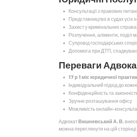
Консультації з правових питан
Представництво в судах усіх і
Захист у кримінальних справа
Розлучення, аліменти, поділ 
Супровід господарських спорів
Допомога при ДТП, спадкуванні
Переваги Адвока
17 р 1 міс юридичної практи
Індивідуальний підхід до кожн
Конфіденційність та законність
Зручне розташування офісу
Можливість онлайн-консульта
Адвокат
Вишневський А. В.
внесе
можна переглянути на цій сторінці