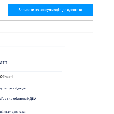
Записати на консультацію до адвоката
вич
 Області
що видав свідоцтво:
аївська обласна КДКА
ий стаж адвоката: