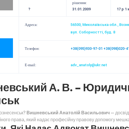
рішення:
?
31.01.2009
17 р 1 
Адреса:
56500, Миколаївська обл., Возн
вул. Соборностті, буд. 8
Телефон:
+38(095)930-97-01
+38(098)020-4
E-mail:
adv_anatoly@ukr.net
евський А. В. – Юридич
нськ
Вознесенськ?
Вишневський Анатолій Васильович
— досвід
ейного права, який надає професійну правову допомогу мешка
, Які Надає Адвокат Вишневсь