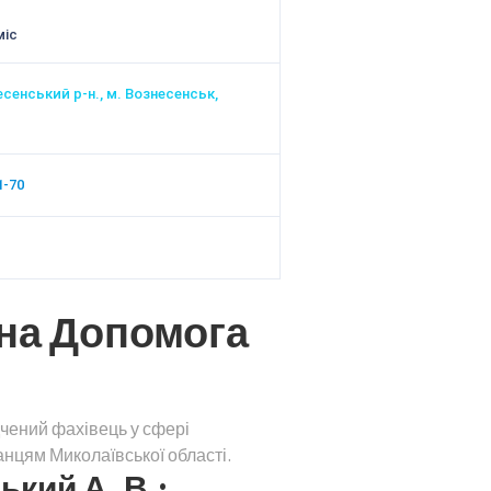
міс
есенський р-н., м. Вознесенськ,
1-70
на Допомога
чений фахівець у сфері
нцям Миколаївської області.
кий А. В.: