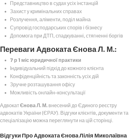
Представництво в судах усіх інстанцій
Захист у кримінальних справах
Розлучення, аліменти, поділ майна
Супровід господарських спорів і бізнесу
Допомога при ДТП, спадкуванні, стягненні боргів
Переваги Адвоката Єнова Л. М.:
7 р 1 міс юридичної практики
Індивідуальний підхід до кожного клієнта
Конфіденційність та законність усіх дій
Зручне розташування офісу
Можливість онлайн-консультації
Адвокат
Єнова Л. М.
внесений до Єдиного реєстру
адвокатів України (ЄРАУ). Відгуки клієнтів, документи та
спеціалізацію можна переглянути на цій сторінці.
Відгуки Про Адвоката Єнова Лілія Миколаївна