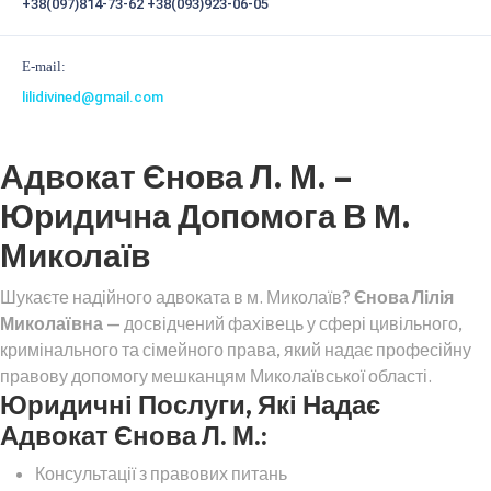
+38(097)814-73-62
+38(093)923-06-05
E-mail:
lilidivined@gmail.com
Адвокат Єнова Л. М. –
Юридична Допомога В М.
Миколаїв
Шукаєте надійного адвоката в м. Миколаїв?
Єнова Лілія
Миколаївна
— досвідчений фахівець у сфері цивільного,
кримінального та сімейного права, який надає професійну
правову допомогу мешканцям Миколаївської області.
Юридичні Послуги, Які Надає
Адвокат Єнова Л. М.:
Консультації з правових питань