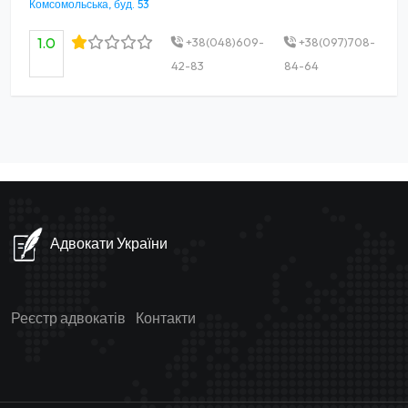
Комсомольська, буд. 53
1.0
+38(048)609-
+38(097)708-
42-83
84-64
Адвокати України
Реєстр адвокатів
Контакти