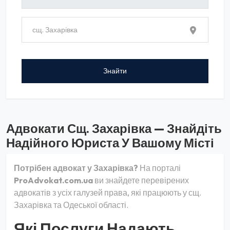
Адвокати Сщ. Захарівка — Знайдіть
Надійного Юриста У Вашому Місті
Потрібен адвокат у Захарівка?
На порталі
ProAdvokat.com.ua
ви знайдете перевірених
адвокатів з усіх галузей права, які працюють у сщ.
Захарівка та Одеської області.
Які Послуги Надають