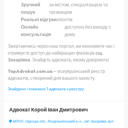
Зручний
за містом, спеціалізацією та
пошук
прізвищем
Реальні відгуки
клієнтів
Онлайн
доступна без виходу з
консультація
дому
Звертаючись через наш портал, ви економите час і
отримуєте доступ до найкращих фахівців
сщ.
Захарівка
. Знайдіть адвоката, якому довіряють!
TopAdvokat.com.ua
— всеукраїнський реєстр
адвокатів, створений для вашого захисту.
Знайдено і показано 1 адвоката з реєстру.
Адвокат
Корой Іван Дмитрович
66700, Одеська обл., Роздільнянський р-н., смт Захарівка, вул.