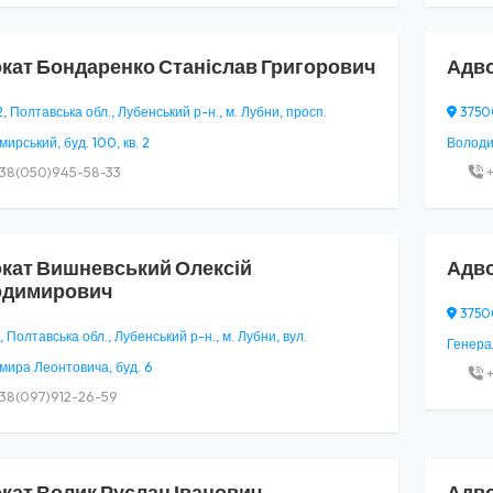
кат
Бондаренко Станіслав Григорович
Адв
 Полтавська обл., Лубенський р-н., м. Лубни, просп.
37500
ирський, буд. 100, кв. 2
Володим
38(050)945-58-33
+
кат
Вишневський Олексій
Адв
одимирович
37500
 Полтавська обл., Лубенський р-н., м. Лубни, вул.
Генерал
ира Леонтовича, буд. 6
+
38(097)912-26-59
кат
Волик Руслан Іванович
Адв