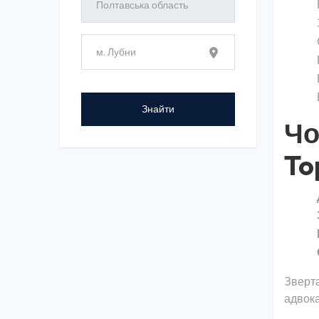
Чо
To
Зверта
адвока