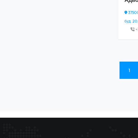
37500,
буд. 20,
+
1
(current)