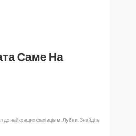
ата Саме На
уп до найкращих фахівців
м. Лубни
. Знайдіть