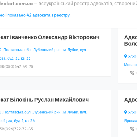
vokat.com.ua
— всеукраїнський реєстр адвокатів, створений
о і показано 42 адвоката з реєстру.
кат
Іванченко Олександр Вікторович
Адв
Вол
 Полтавська обл., Лубенський р-н., м. Лубни, вул.
37500
ва, буд. 35, кв. 33
Монасти
38(050)647-49-75
+
кат
Білокінь Руслан Михайлович
Адв
 Полтавська обл., Лубенський р-н., м. Лубни, вул.
37500
їцька, буд. 1, кв. 26
Ярослав
38(096)322-32-85
+