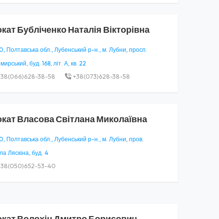
окат
Бубліченко Наталія Вікторівна
, Полтавська обл., Лубенський р-н., м. Лубни, просп.
ирський, буд. 168, літ. А, кв. 22
38(066)628-38-58
+38(073)628-38-58
окат
Власова Світлана Миколаївна
, Полтавська обл., Лубенський р-н., м. Лубни, пров.
а Ляскіна, буд. 4
38(050)652-53-40
окат
Волохін Дмитро Борисович