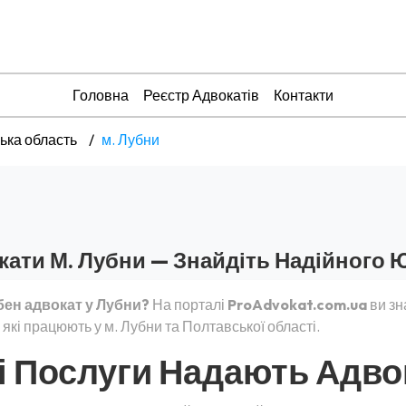
Головна
Реєстр Адвокатів
Контакти
ька область
м. Лубни
кати М. Лубни — Знайдіть Надійного 
бен адвокат у Лубни?
На порталі
ProAdvokat.com.ua
ви зн
 які працюють у м. Лубни та Полтавської області.
і Послуги Надають Адво