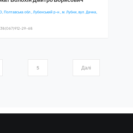
, Полтавська обл., Лубенський р-н., м. Лубни, вул. Дачна,
38(067)912-29-68
5
Далі