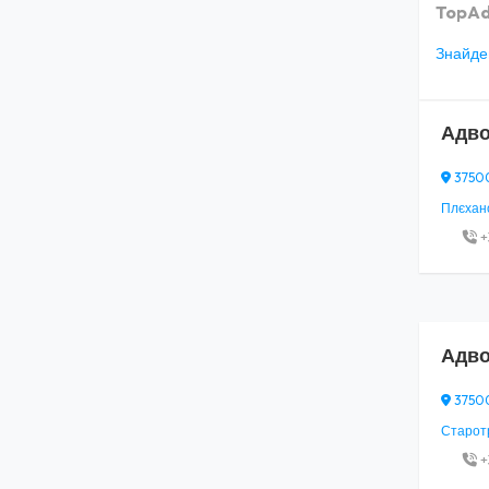
TopAd
Знайден
Адво
37500,
Плєхано
+
Адво
37500,
Старотро
+