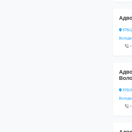
Адво
37502,
Володим
+
Адво
Вол
37501,
Володим
+
Адво