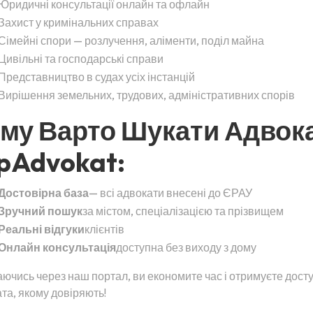
Юридичні консультації онлайн та офлайн
Захист у кримінальних справах
Сімейні спори — розлучення, аліменти, поділ майна
Цивільні та господарські справи
Представництво в судах усіх інстанцій
Вирішення земельних, трудових, адміністративних спорів
му Варто Шукати Адвок
pAdvokat:
Достовірна база
— всі адвокати внесені до ЄРАУ
Зручний пошук
за містом, спеціалізацією та прізвищем
Реальні відгуки
клієнтів
Онлайн консультація
доступна без виходу з дому
ючись через наш портал, ви економите час і отримуєте дост
та, якому довіряють!