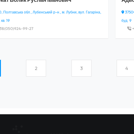
 Полтавська обл., Лубенський р-н., м. Лубни, вул. Гагаріна,
37500
 кв. 19
буд. 9
38(050)924-99-27
+
2
3
4