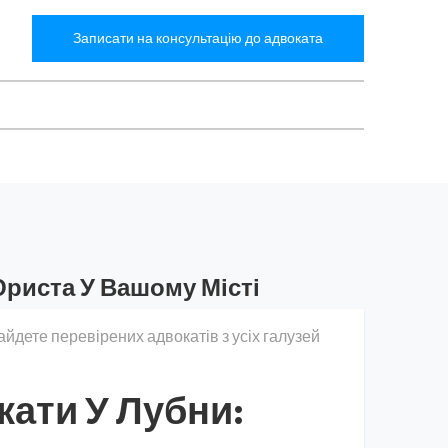
Записати на консультацію до адвоката
Юриста У Вашому Місті
айдете перевірених адвокатів з усіх галузей
кати У Лубни: