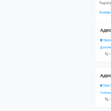
TopAd
Знайден
Адво
35600
Драгоман
+
Адво
35603,
Галицько
+