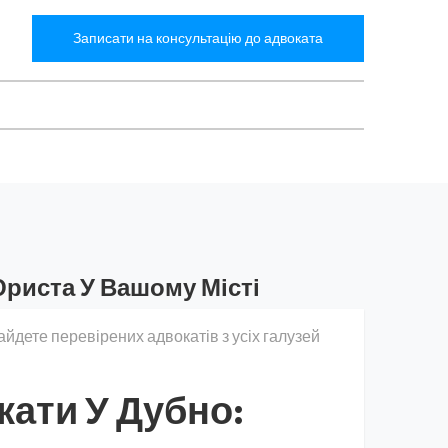
Записати на консультацію до адвоката
Юриста У Вашому Місті
айдете перевірених адвокатів з усіх галузей
кати У Дубно: