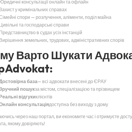
Юридичні консультації онлайн та офлайн
Захист у кримінальних справах
Сімейні спори — розлучення, аліменти, поділ майна
Цивільні та господарські справи
Представництво в судах усіх інстанцій
Вирішення земельних, трудових, адміністративних спорів
му Варто Шукати Адвок
pAdvokat:
Достовірна база
— всі адвокати внесені до ЄРАУ
Зручний пошук
за містом, спеціалізацією та прізвищем
Реальні відгуки
клієнтів
Онлайн консультація
доступна без виходу з дому
ючись через наш портал, ви економите час і отримуєте дост
та, якому довіряють!