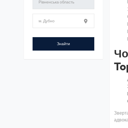
Чо
To
Зверта
адвока