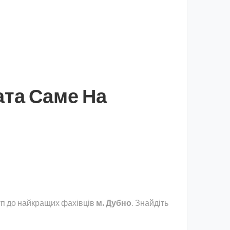
ата Саме На
уп до найкращих фахівців
м. Дубно
. Знайдіть