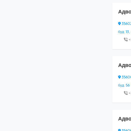
Адво
35602,
буд. 13, 
+
Адво
35600,
буд. 56
+
Адво
35600,