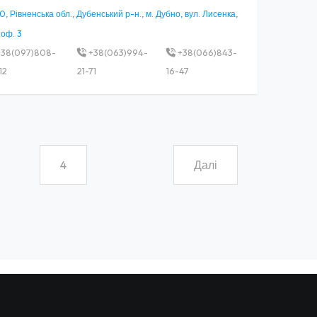
, Рівненська обл., Дубенський р-н., м. Дубно, вул. Лисенка,
 оф. 3
38(097)808-
+38(063)994-
+38(066)843-
12
21-71
16-47
4
Далі