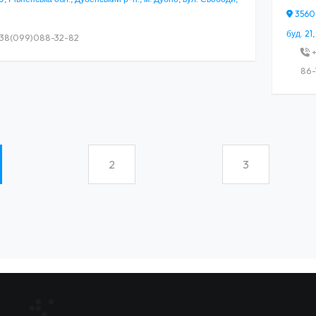
35600
буд. 21,
38(099)088-32-82
+
86-
2
3