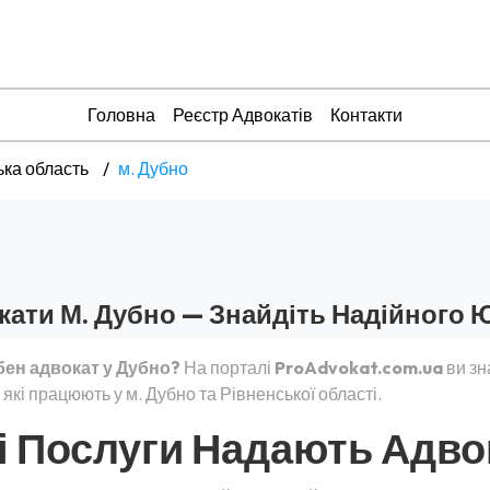
Головна
Реєстр Адвокатів
Контакти
ька область
м. Дубно
кати М. Дубно — Знайдіть Надійного 
бен адвокат у Дубно?
На порталі
ProAdvokat.com.ua
ви зн
 які працюють у м. Дубно та Рівненської області.
і Послуги Надають Адво