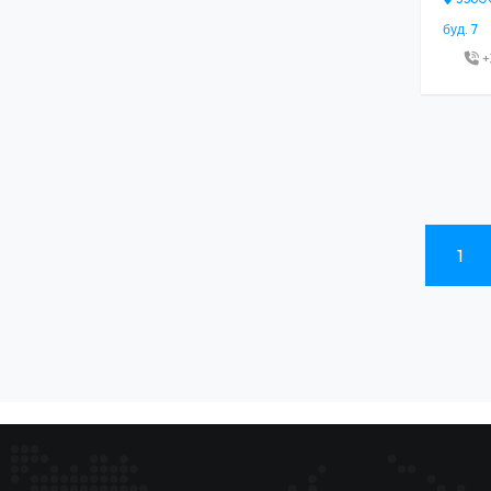
буд. 7
+
1
(current)