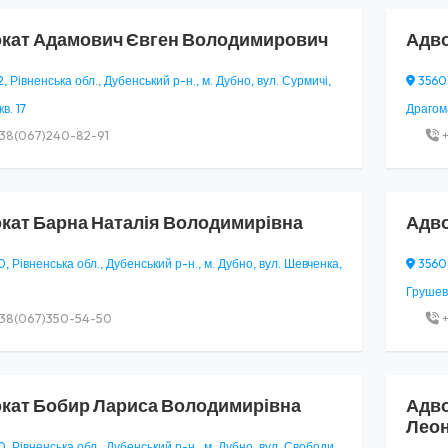
кат
Адамович Євген Володимирович
Адв
 Рівненська обл., Дубенський р-н., м. Дубно, вул. Сурмичі,
35603
кв. 17
Драгома
38(067)240-82-91
+
кат
Барна Наталія Володимирівна
Адв
 Рівненська обл., Дубенський р-н., м. Дубно, вул. Шевченка,
35604
Грушевс
38(067)350-54-50
+
кат
Бобир Лариса Володимирівна
Адв
Леон
 Рівненська обл., Дубенський р-н., м. Дубно, вул. Свободи,