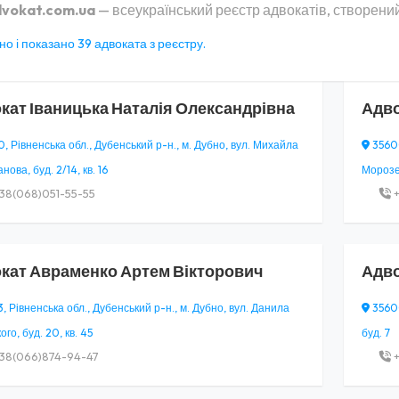
vokat.com.ua
— всеукраїнський реєстр адвокатів, створений
о і показано 39 адвоката з реєстру.
кат
Іваницька Наталія Олександрівна
Адв
, Рівненська обл., Дубенський р-н., м. Дубно, вул. Михайла
35600
ова, буд. 2/14, кв. 16
Морозенк
38(068)051-55-55
+
кат
Авраменко Артем Вікторович
Адв
 Рівненська обл., Дубенський р-н., м. Дубно, вул. Данила
35600
го, буд. 20, кв. 45
буд. 7
38(066)874-94-47
+