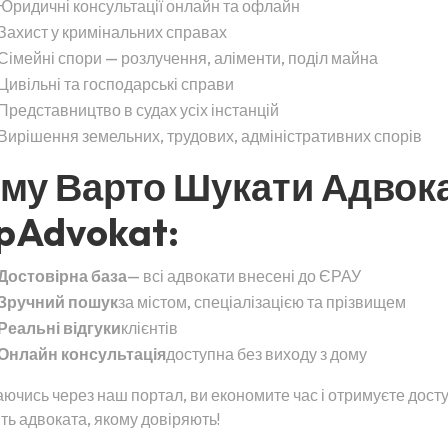
Юридичні консультації онлайн та офлайн
Захист у кримінальних справах
Сімейні спори — розлучення, аліменти, поділ майна
Цивільні та господарські справи
Представництво в судах усіх інстанцій
Вирішення земельних, трудових, адміністративних спорів
му Варто Шукати Адвок
pAdvokat:
Достовірна база
— всі адвокати внесені до ЄРАУ
Зручний пошук
за містом, спеціалізацією та прізвищем
Реальні відгуки
клієнтів
Онлайн консультація
доступна без виходу з дому
ючись через наш портал, ви економите час і отримуєте дост
ть адвоката, якому довіряють!