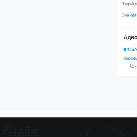
TopAd
Знайден
Адво
34400,
Харковц
+