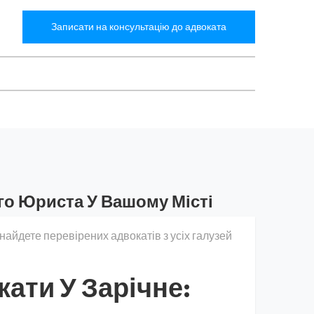
Записати на консультацію до адвоката
го Юриста У Вашому Місті
найдете перевірених адвокатів з усіх галузей
ати У Зарічне: