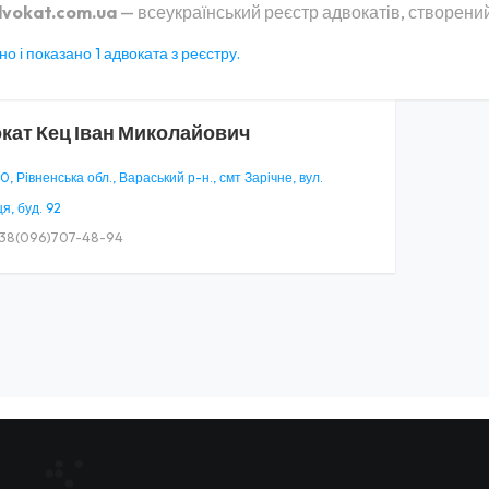
vokat.com.ua
— всеукраїнський реєстр адвокатів, створений
о і показано 1 адвоката з реєстру.
кат
Кец Іван Миколайович
 Рівненська обл., Вараський р-н., смт Зарічне, вул.
я, буд. 92
38(096)707-48-94