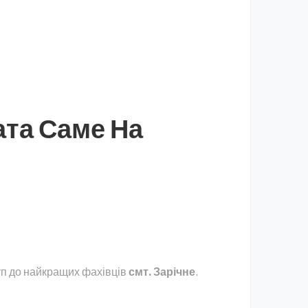
ата Саме На
уп до найкращих фахівців
смт. Зарічне
.