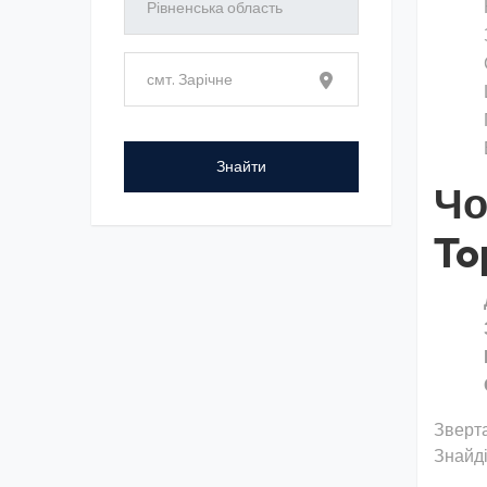
Чо
To
Зверта
Знайді