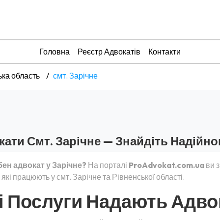
Головна
Реєстр Адвокатів
Контакти
ька область
смт. Зарічне
ати Смт. Зарічне — Знайдіть Надійно
бен адвокат у Зарічне?
На порталі
ProAdvokat.com.ua
ви з
 які працюють у смт. Зарічне та Рівненської області.
і Послуги Надають Адвок