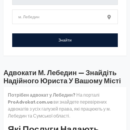
Адвокати М. Лебедин — Знайдіть
Надійного Юриста У Вашому Місті
Потрібен адвокат у Лебедин?
На порталі
ProAdvokat.com.ua
ви знайдете перевірених
адвокатів з усіх галузей права, які працюють у м.
Лебедин та Сумської області.
Які Послуги Надають