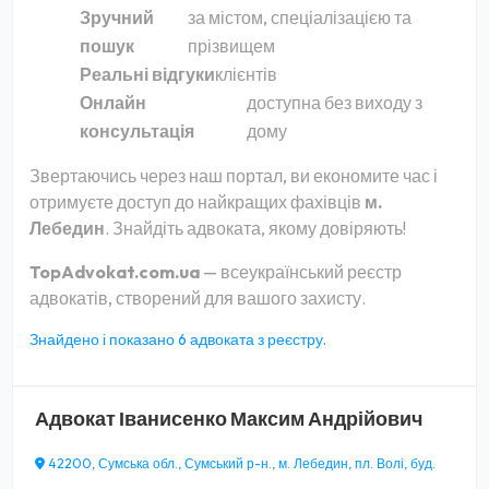
Зручний
за містом, спеціалізацією та
пошук
прізвищем
Реальні відгуки
клієнтів
Онлайн
доступна без виходу з
консультація
дому
Звертаючись через наш портал, ви економите час і
отримуєте доступ до найкращих фахівців
м.
Лебедин
. Знайдіть адвоката, якому довіряють!
TopAdvokat.com.ua
— всеукраїнський реєстр
адвокатів, створений для вашого захисту.
Знайдено і показано 6 адвоката з реєстру.
Адвокат
Іванисенко Максим Андрійович
42200, Сумська обл., Сумський р-н., м. Лебедин, пл. Волі, буд.