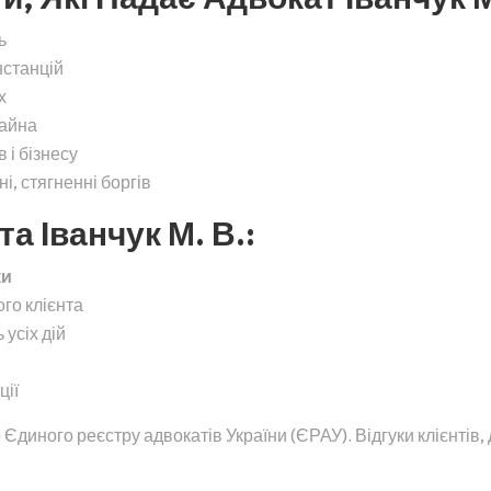
ь
нстанцій
х
майна
 і бізнесу
, стягненні боргів
а Іванчук М. В.:
ки
ого клієнта
 усіх дій
ції
Єдиного реєстру адвокатів України (ЄРАУ). Відгуки клієнтів,