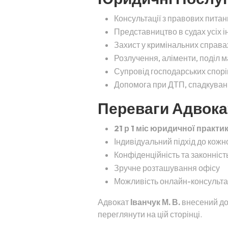
Консультації з правових питан
Представництво в судах усіх і
Захист у кримінальних справа
Розлучення, аліменти, поділ 
Супровід господарських спорів
Допомога при ДТП, спадкуванні
Переваги Адвокат
21 р 1 міс юридичної практи
Індивідуальний підхід до кожн
Конфіденційність та законність
Зручне розташування офісу
Можливість онлайн-консульта
Адвокат
Іванчук М. В.
внесений до 
переглянути на цій сторінці.