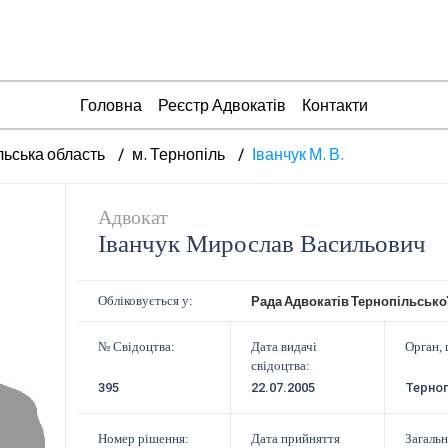
Головна
Реєстр Адвокатів
Контакти
льська область
м. Тернопіль
Іванчук М. В.
Адвокат
Іванчук Мирослав Васильович
Рада Адвокатів Тернопільсько
Обліковується у:
№ Свідоцтва:
Дата видачі
Орган, 
свідоцтва:
395
22.07.2005
Терно
Номер рішення:
Дата прийняття
Загальн