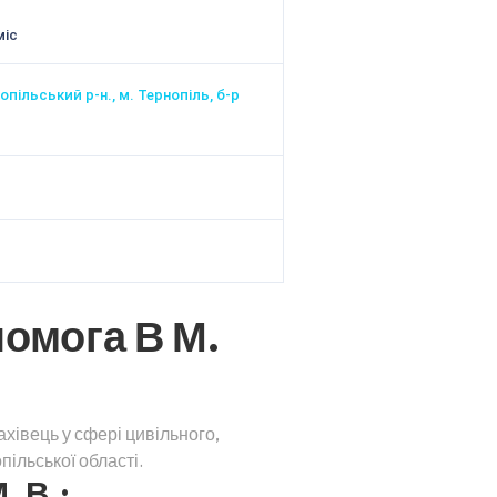
міс
опільський р-н., м. Тернопіль, б-р
помога В М.
хівець у сфері цивільного,
ільської області.
. В.: