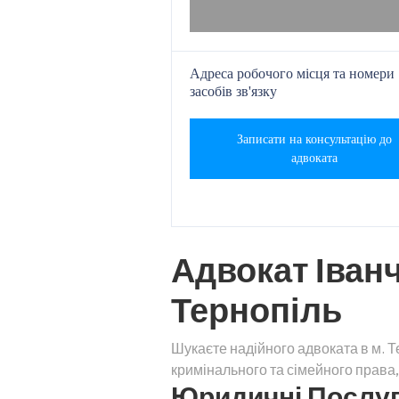
Адреса робочого місця та номери
засобів зв'язку
Записати на консультацію до
адвоката
Адвокат Іванч
Тернопіль
Шукаєте надійного адвоката в м. 
кримінального та сімейного права
Юридичні Послуги