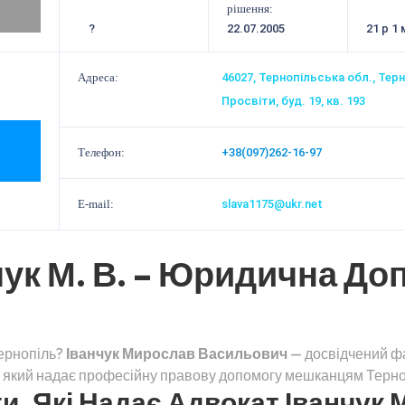
рішення:
?
22.07.2005
21 р 1 
Адреса:
46027, Тернопільська обл., Терн
Просвіти, буд. 19, кв. 193
Телефон:
+38(097)262-16-97
E-mail:
slava1175@ukr.net
ук М. В. – Юридична До
Тернопіль?
Іванчук Мирослав Васильович
— досвідчений фа
, який надає професійну правову допомогу мешканцям Терноп
, Які Надає Адвокат Іванчук М