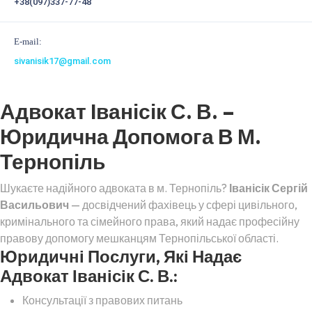
+38(097)337-77-48
E-mail:
sivanisik17@gmail.com
Адвокат Іванісік С. В. –
Юридична Допомога В М.
Тернопіль
Шукаєте надійного адвоката в м. Тернопіль?
Іванісік Сергій
Васильович
— досвідчений фахівець у сфері цивільного,
кримінального та сімейного права, який надає професійну
правову допомогу мешканцям Тернопільської області.
Юридичні Послуги, Які Надає
Адвокат Іванісік С. В.:
Консультації з правових питань