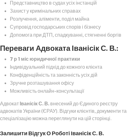
Представництво в судах усіх інстанцій
Захист у кримінальних справах
Розлучення, аліменти, поділ майна
Супровід господарських спорів і бізнесу
Допомога при ДТП, спадкуванні, стягненні боргів
Переваги Адвоката Іванісік С. В.:
7 р 1 міс юридичної практики
Індивідуальний підхід до кожного клієнта
Конфіденційність та законність усіх дій
Зручне розташування офісу
Можливість онлайн-консультації
Адвокат
Іванісік С. В.
внесений до Єдиного реєстру
адвокатів України (ЄРАУ). Відгуки клієнтів, документи та
спеціалізацію можна переглянути на цій сторінці.
Залишити Відгук О Роботі Іванісік С. В.