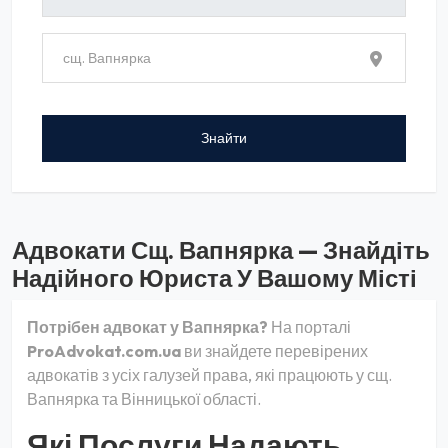
Адвокати Сщ. Вапнярка — Знайдіть
Надійного Юриста У Вашому Місті
Потрібен адвокат у Вапнярка?
На порталі
ProAdvokat.com.ua
ви знайдете перевірених
адвокатів з усіх галузей права, які працюють у сщ.
Вапнярка та Вінницької області.
Які Послуги Надають