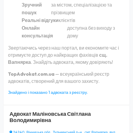
Зручний
за містом, спеціалізацією та
пошук
прізвищем
Реальні відгуки
клієнтів
Онлайн
доступна без виходу з
консультація
дому
Звертаючись через наш портал, ви економите час і
отримуєте доступ до найкращих фахівців
сщ.
Вапнярка
. Знайдіть адвоката, якому довіряють!
TopAdvokat.com.ua
— всеукраїнський реєстр
адвокатів, створений для вашого захисту.
Знайдено і показано 1 адвоката з реєстру.
Адвокат
Маліновська Світлана
Володимирівна
24240, Вінницька обл., Тульчинський р-н., смт Вапнярка, вул.