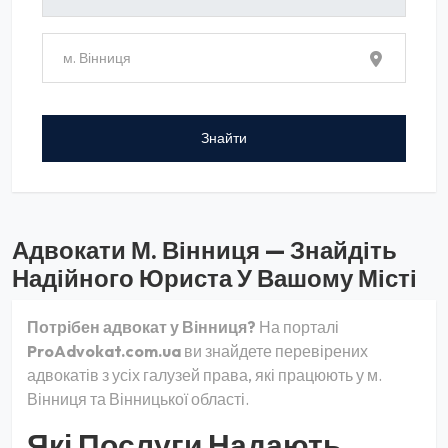
Адвокати М. Вінниця — Знайдіть
Надійного Юриста У Вашому Місті
Потрібен адвокат у Вінниця?
На порталі
ProAdvokat.com.ua
ви знайдете перевірених
адвокатів з усіх галузей права, які працюють у м.
Вінниця та Вінницької області.
Які Послуги Надають