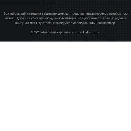
Вся інформація наведена з відкритих джерел і представлена виключно з ознайомчою
метою. Відгуки є суб’єктивною думкою їх авторів і не відображають позицію редакції
сайту. За зміст і достовірність відгуків відповідальність несе їх автор.
© 2026 Адвокати України - proadvokat.com.ua