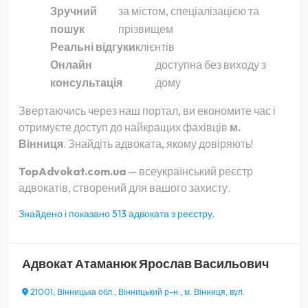
Зручний
за містом, спеціалізацією та
пошук
прізвищем
Реальні відгуки
клієнтів
Онлайн
доступна без виходу з
консультація
дому
Звертаючись через наш портал, ви економите час і
отримуєте доступ до найкращих фахівців
м.
Вінниця
. Знайдіть адвоката, якому довіряють!
TopAdvokat.com.ua
— всеукраїнський реєстр
адвокатів, створений для вашого захисту.
Знайдено і показано 513 адвоката з реєстру.
Адвокат
Атаманюк Ярослав Васильович
21001, Вінницька обл., Вінницький р-н., м. Вінниця, вул.