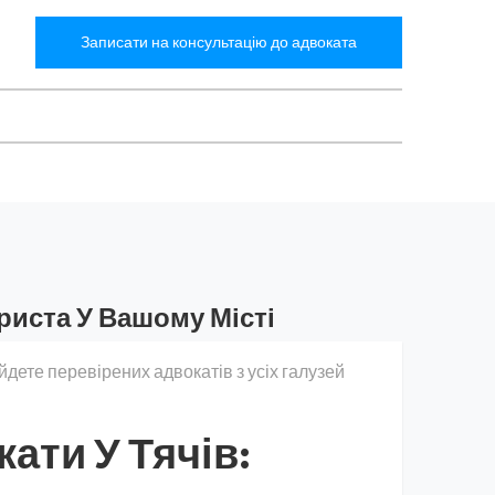
Записати на консультацію до адвоката
риста У Вашому Місті
йдете перевірених адвокатів з усіх галузей
ати У Тячів: