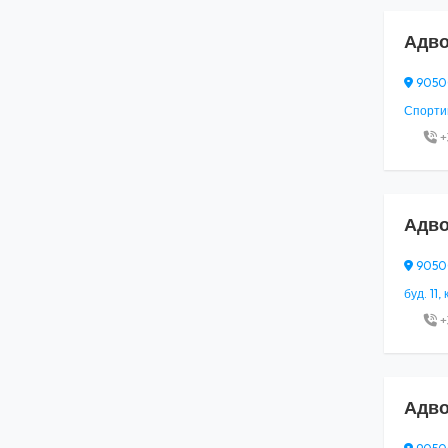
Адво
90500,
Спортив
+
Адво
90500,
буд. 11, 
+
Адво