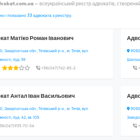
vokat.com.ua
— всеукраїнський реєстр адвокатів, створений
о і показано 33 адвоката з реєстру.
кат
Матіко Роман Іванович
Адв
 Закарпатська обл., Тячівський р-н., м. Тячів, вул.
90500
ності, буд. 59
Шапошні
+38(067)762-85-2
+
кат
Антал Іван Васильович
Адв
 Закарпатська обл., Тячівський р-н., м. Тячів, вул.
90500
ності, буд. 42, кв. 105
Заводськ
38(067)933-70-56
+