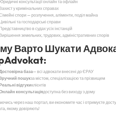
Юридичні консультації онлайн та офлайн
Захист у кримінальних справах
Сімейні спори — розлучення, аліменти, поділ майна
Цивільні та господарські справи
Представництво в судах усіх інстанцій
Вирішення земельних, трудових, адміністративних спорів
му Варто Шукати Адвок
pAdvokat:
Достовірна база
— всі адвокати внесені до ЄРАУ
Зручний пошук
за містом, спеціалізацією та прізвищем
Реальні відгуки
клієнтів
Онлайн консультація
доступна без виходу з дому
ючись через наш портал, ви економите час і отримуєте дост
та, якому довіряють!