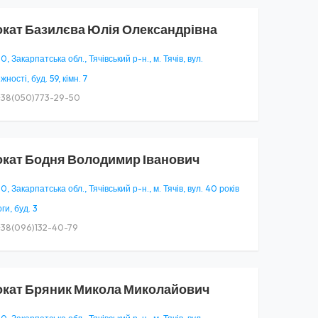
окат
Базилєва Юлія Олександрівна
, Закарпатська обл., Тячівський р-н., м. Тячів, вул.
ності, буд. 59, кімн. 7
38(050)773-29-50
окат
Бодня Володимир Іванович
, Закарпатська обл., Тячівський р-н., м. Тячів, вул. 40 років
и, буд. 3
38(096)132-40-79
окат
Бряник Микола Миколайович