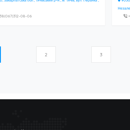
 Закарпатська обл., Тячівський р-н., м. Тячів, вул. І.Франка ,
90500
Незалеж
38(067)312-08-06
+
2
3