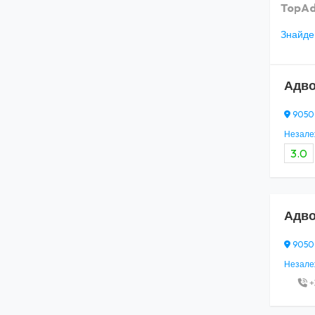
TopAd
Знайден
Адво
90500,
Незалеж
3.0
Адво
90500,
Незалеж
+