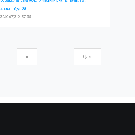
, Закарпатська обл., Тячівський р-н., м. Тячів, вул.
ності , буд. 28
38(067)312-57-35
4
Далі