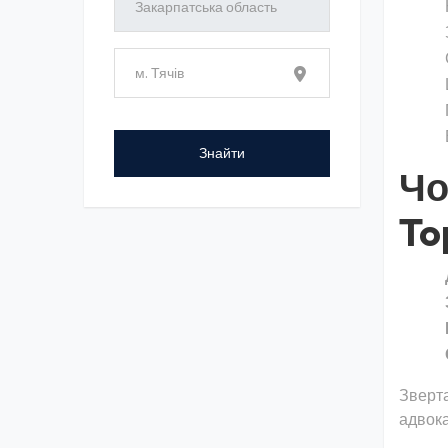
Чо
To
Зверта
адвока