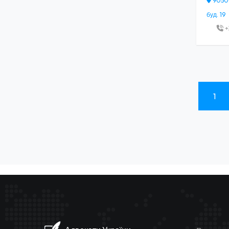
90500,
буд. 19
+
1
(current)