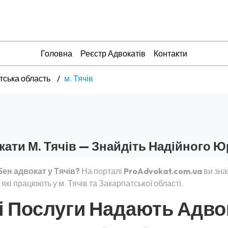
Головна
Реєстр Адвокатів
Контакти
тська область
м. Тячів
ати М. Тячів — Знайдіть Надійного Ю
бен адвокат у Тячів?
На порталі
ProAdvokat.com.ua
ви зна
 які працюють у м. Тячів та Закарпатської області.
і Послуги Надають Адвок