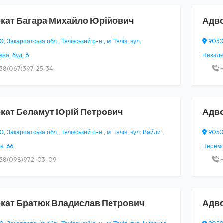
кат
Багара Михайло Юрійович
Адв
 Закарпатська обл., Тячівський р-н., м. Тячів, вул.
90500
на, буд. 6
Незалеж
38(067)397-25-34
+
кат
Беламут Юрій Петрович
Адв
 Закарпатська обл., Тячівський р-н., м. Тячів, вул. Вайди ,
90500
кв. 66
Перемог
38(098)972-03-09
+
кат
Братюк Владислав Петрович
Адв