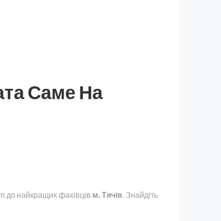
ата Саме На
уп до найкращих фахівців
м. Тячів
. Знайдіть