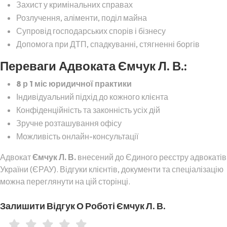
Захист у кримінальних справах
Розлучення, аліменти, поділ майна
Супровід господарських спорів і бізнесу
Допомога при ДТП, спадкуванні, стягненні боргів
Переваги Адвоката Ємчук Л. В.:
8 р 1 міс юридичної практики
Індивідуальний підхід до кожного клієнта
Конфіденційність та законність усіх дій
Зручне розташування офісу
Можливість онлайн-консультації
Адвокат
Ємчук Л. В.
внесений до Єдиного реєстру адвокатів
України (ЄРАУ). Відгуки клієнтів, документи та спеціалізацію
можна переглянути на цій сторінці.
Залишити Відгук О Роботі Ємчук Л. В.