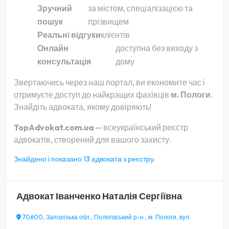
Зручний
за містом, спеціалізацією та
пошук
прізвищем
Реальні відгуки
клієнтів
Онлайн
доступна без виходу з
консультація
дому
Звертаючись через наш портал, ви економите час і
отримуєте доступ до найкращих фахівців
м. Пологи
.
Знайдіть адвоката, якому довіряють!
TopAdvokat.com.ua
— всеукраїнський реєстр
адвокатів, створений для вашого захисту.
Знайдено і показано 13 адвоката з реєстру.
Адвокат
Іванченко Наталія Сергіївна
70600, Запорізька обл., Пологівський р-н., м. Пологи, вул.