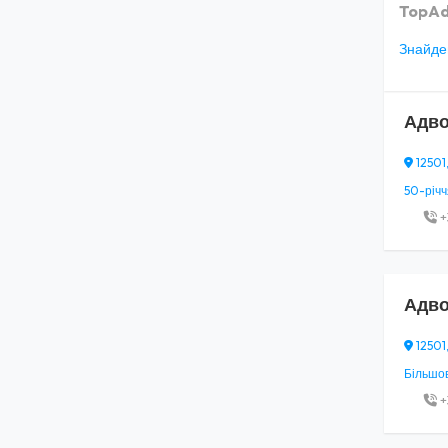
TopAd
Знайден
Адво
12501
50-річч
+
Адво
12501
Більшови
+