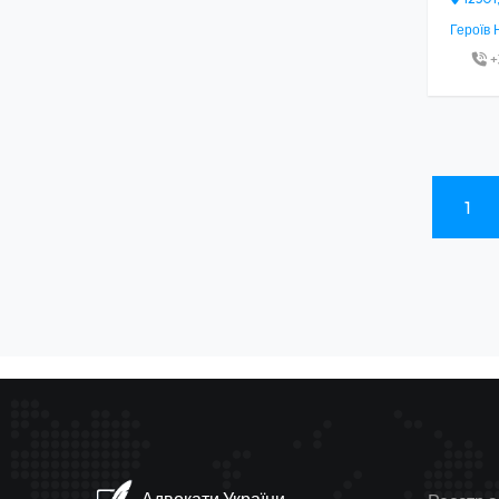
Героїв Н
+
1
(current)
Адвокати України