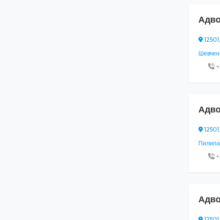
Адво
12501
Шевченк
+
Адво
12501
Пилипа 
+
Адво
12501