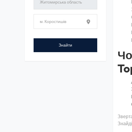
Чо
To
Зверта
Знайді