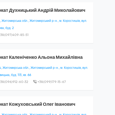
окат
Духницький Андрій Миколайович
, Житомирська обл., Житомирський р-н., м. Коростишів, вул.
а, буд. 2
38(097)409-85-51
окат
Каленіченко Альона Михайлівна
, Житомирська обл., Житомирський р-н., м. Коростишів, вул.
ицька, буд. 113, кв. 66
38(096)912-60-32
+38(099)179-15-67
окат
Кожуховський Олег Іванович
, Житомирська обл., Житомирський р-н., м. Коростишів, вул.