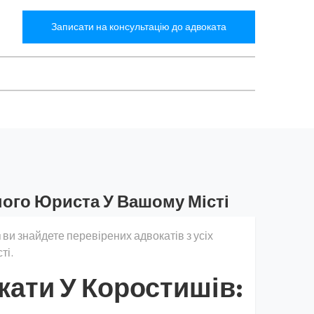
Записати на консультацію до адвоката
ного Юриста У Вашому Місті
a
ви знайдете перевірених адвокатів з усіх
ті.
кати У Коростишів: