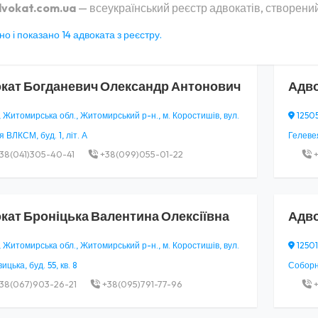
vokat.com.ua
— всеукраїнський реєстр адвокатів, створений
о і показано 14 адвоката з реєстру.
кат
Богданевич Олександр Антонович
Адв
, Житомирська обл., Житомирський р-н., м. Коростишів, вул.
12505
я ВЛКСМ, буд. 1, літ. А
Гелевея
38(041)305-40-41
+38(099)055-01-22
+
кат
Броніцька Валентина Олексіївна
Адв
, Житомирська обл., Житомирський р-н., м. Коростишів, вул.
12501
цька, буд. 55, кв. 8
Соборна
38(067)903-26-21
+38(095)791-77-96
+