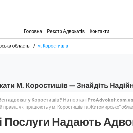
Головна
Реєстр Адвокатів
Контакти
ська область
м. Коростишів
кати М. Коростишів — Знайдіть Надій
бен адвокат у Коростишів?
На порталі
ProAdvokat.com.u
й права, які працюють у м. Коростишів та Житомирської облас
і Послуги Надають Адво