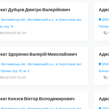
кат
Дубцов Дмитро Валерійович
Адв
, Житомирська обл., Житомирський р-н., м. Коростишів, вул.
12501
а, буд. 14
Паперов
38(098)031-32-99
+
кат
Здоренко Валерій Миколайович
Адв
, Житомирська обл., Житомирський р-н., м. Коростишів, вул.
12504
Орлика, буд. 10, кв. 2
Більшов
38(067)410-76-25
+
кат
Князєв Віктор Володимирович
Адв
, Житомирська обл., Житомирський р-н., м. Коростишів, вул.
12501