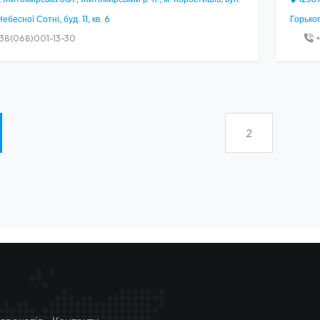
ебесної Сотні, буд. 11, кв. 6
Горьког
38(068)001-13-30
+
2