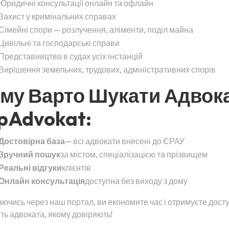
Юридичні консультації онлайн та офлайн
Захист у кримінальних справах
Сімейні спори — розлучення, аліменти, поділ майна
Цивільні та господарські справи
Представництво в судах усіх інстанцій
Вирішення земельних, трудових, адміністративних спорів
му Варто Шукати Адвок
pAdvokat:
Достовірна база
— всі адвокати внесені до ЄРАУ
Зручний пошук
за містом, спеціалізацією та прізвищем
Реальні відгуки
клієнтів
Онлайн консультація
доступна без виходу з дому
ючись через наш портал, ви економите час і отримуєте дост
ть адвоката, якому довіряють!