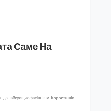
ата Саме На
уп до найкращих фахівців
м. Коростишів
.