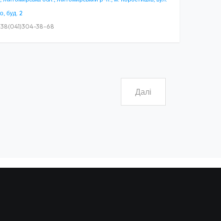
о, буд. 2
38(041)304-38-68
Далі