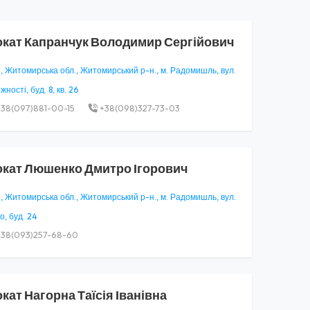
окат
Капранчук Володимир Сергійович
, Житомирська обл., Житомирський р-н., м. Радомишль, вул.
ності, буд. 8, кв. 26
38(097)881-00-15
+38(098)327-73-03
окат
Люшенко Дмитро Ігорович
, Житомирська обл., Житомирський р-н., м. Радомишль, вул.
о, буд. 24
38(093)257-68-60
окат
Нагорна Таїсія Іванівна