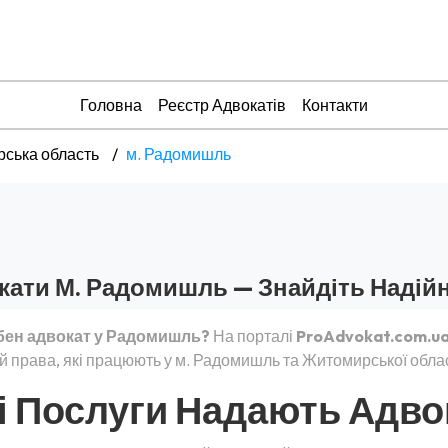
Головна
Реєстр Адвокатів
Контакти
ська область
м. Радомишль
кати М. Радомишль — Знайдіть Надійн
бен адвокат у Радомишль?
На порталі
ProAdvokat.com.u
й права, які працюють у м. Радомишль та Житомирської облас
і Послуги Надають Адво