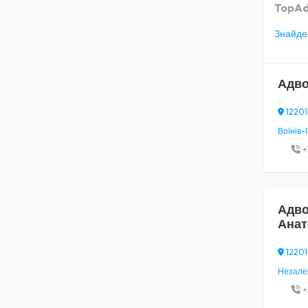
TopAd
Знайден
Адво
12201
Воїнів-І
+
Адво
Анат
12201
Незалежн
+