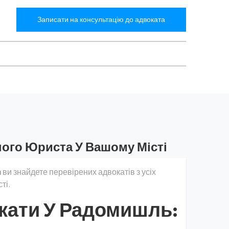
Записати на консультацію до адвоката
ого Юриста У Вашому Місті
a
ви знайдете перевірених адвокатів з усіх
ті.
кати У Радомишль: