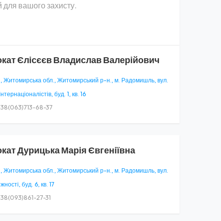
 для вашого захисту.
окат
Єлісєєв Владислав Валерійович
, Житомирська обл., Житомирський р-н., м. Радомишль, вул.
Інтернаціоналістів, буд. 1, кв. 16
38(063)713-68-37
окат
Дурицька Марія Євгеніївна
, Житомирська обл., Житомирський р-н., м. Радомишль, вул.
ності, буд. 6, кв. 17
38(093)861-27-31