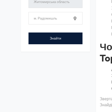
Чо
To
Зверта
Знайді