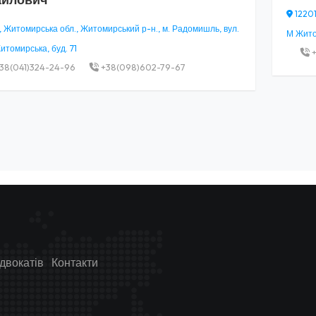
12201
, Житомирська обл., Житомирський р-н., м. Радомишль, вул.
М Житом
томирська, буд. 71
+
38(041)324-24-96
+38(098)602-79-67
двокатів
Контакти