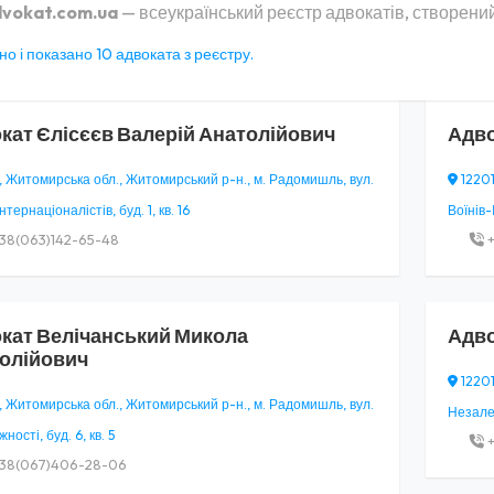
vokat.com.ua
— всеукраїнський реєстр адвокатів, створений
о і показано 10 адвоката з реєстру.
кат
Єлісєєв Валерій Анатолійович
Адв
, Житомирська обл., Житомирський р-н., м. Радомишль, вул.
12201
нтернаціоналістів, буд. 1, кв. 16
Воїнів-
38(063)142-65-48
+
кат
Велічанський Микола
Адв
олійович
12201
, Житомирська обл., Житомирський р-н., м. Радомишль, вул.
Незалеж
ості, буд. 6, кв. 5
+
38(067)406-28-06