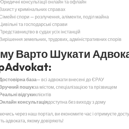
Юридичні консультації онлайн та офлайн
Захист у кримінальних справах
Сімейні спори — розлучення, аліменти, поділ майна
Цивільні та господарські справи
Представництво в судах усіх інстанцій
Вирішення земельних, трудових, адміністративних спорів
му Варто Шукати Адвок
pAdvokat:
Достовірна база
— всі адвокати внесені до ЄРАУ
Зручний пошук
за містом, спеціалізацією та прізвищем
Реальні відгуки
клієнтів
Онлайн консультація
доступна без виходу з дому
ючись через наш портал, ви економите час і отримуєте дост
ть адвоката, якому довіряють!