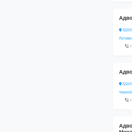
Адво
12201
Лутовец
+
Адво
12201
Чорноби
+
Адво
Мих