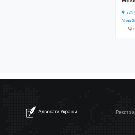
12201
Мала Жи
+
Адвокати України
Реєстр а