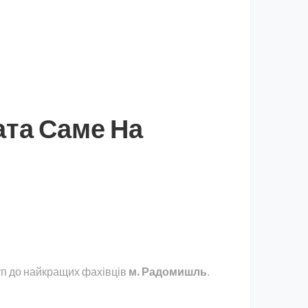
ата Саме На
уп до найкращих фахівців
м. Радомишль
.