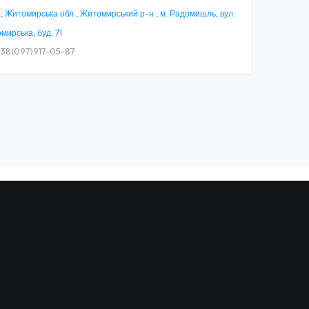
, Житомирська обл., Житомирський р-н., м. Радомишль, вул.
ирська, буд. 71
38(097)917-05-87