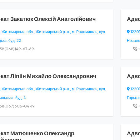
кат
Закатюк Олексій Анатолійович
Адв
, Житомирська обл., Житомирський р-н., м. Радомишль, вул.
12201
ька, буд. 22
Незалеж
38(068)149-67-69
+
кат
Ліпіін Михайло Олександрович
Адв
, Житомирська обл., Житомирський р-н., м. Радомишль, вул.
12201
льська, буд. 4
Горьког
38(067)606-04-19
+
кат
Матюшенко Олександр
Адв
айлович