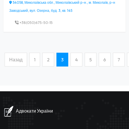
54058, Миколаївська обл., Миколаївський р-н., м. Миколаїв, р-н
Заводський, вул. Озерна, буд. 3, кв. 145
+38(050)675-50-15
Назад
1
2
3
4
5
6
7
(current)
Адвокати України