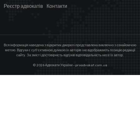
Реєстр адвокатів
Контакти
Вся інформація наведена з відкритих джерел і представлена виключно з ознайомчою
метою. Відгуки є суб’єктивною думкою їх авторів і не відображають позицію редакції
сайту. За зміст і достовірність відгуків відповідальність несе їх автор.
© 2026 Адвокати України - proadvokat.com.ua