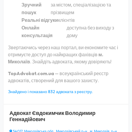
Зручний
за містом, спеціалізацією та
пошук
прізвищем
Реальні відгуки
клієнтів
Онлайн
доступна без виходу з
консультація
дому
Звертаючись через наш портал, ви економите час і
отримуєте доступ до найкращих фахівців
м.
Миколаїв
. Знайдіть адвоката, якому довіряють!
TopAdvokat.com.ua
— всеукраїнський реєстр
адвокатів, створений для вашого захисту.
Знайдено і показано 832 адвоката з реєстру.
Адвокат
Євдокимчик Володимир
Геннадійович
54017, Миколаївська обл., Миколаївський р-н., м. Миколаїв, р-н