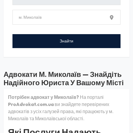
Адвокати М. Миколаїв — Знайдіть
Надійного Юриста У Вашому Місті
Потрібен адвокат у Миколаїв?
На порталі
ProAdvokat.com.ua
ви знайдете перевірених
адвокатів з усіх галузей права, які працюють у м.
Миколаїв та Миколаївської області.
Які Послуги Надають