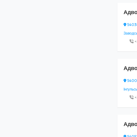
Адво
54038,
Заводсь
+
Адво
54009
Інгульс
+
Адво
54052,