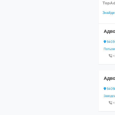
TopAd
Знайден
Адво
54030,
Потьомк
+
Адво
54058,
Заводськ
+