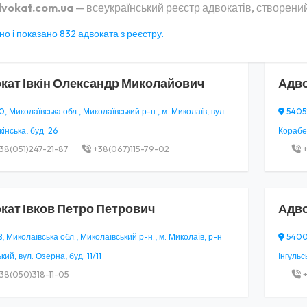
vokat.com.ua
— всеукраїнський реєстр адвокатів, створений
о і показано 832 адвоката з реєстру.
кат
Івкін Олександр Миколайович
Адв
 Миколаївська обл., Миколаївський р-н., м. Миколаїв, вул.
54052
інська, буд. 26
Корабел
38(051)247-21-87
+38(067)115-79-02
+
кат
Івков Петро Петрович
Адв
 Миколаївська обл., Миколаївський р-н., м. Миколаїв, р-н
54000
ий, вул. Озерна, буд. 11/11
Інгульс
38(050)318-11-05
+