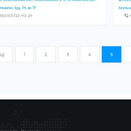
льжича, буд. 7А, кв. 17
Інгульс
38(067)722-90-29
+
ад
1
2
3
4
5
(current)