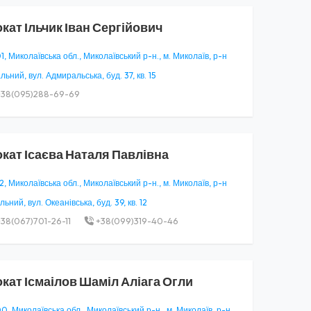
окат
Ільчик Іван Сергійович
, Миколаївська обл., Миколаївський р-н., м. Миколаїв, р-н
ьний, вул. Адмиральська, буд. 37, кв. 15
38(095)288-69-69
окат
Ісаєва Наталя Павлівна
, Миколаївська обл., Миколаївський р-н., м. Миколаїв, р-н
ьний, вул. Океанівська, буд. 39, кв. 12
38(067)701-26-11
+38(099)319-40-46
окат
Ісмаілов Шаміл Аліага Огли
, Миколаївська обл., Миколаївський р-н., м. Миколаїв, р-н