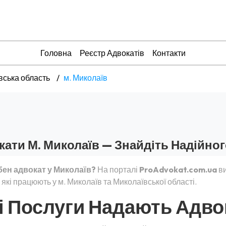
Головна
Реєстр Адвокатів
Контакти
вська область
м. Миколаїв
кати М. Миколаїв — Знайдіть Надійно
бен адвокат у Миколаїв?
На порталі
ProAdvokat.com.ua
ви
 які працюють у м. Миколаїв та Миколаївської області.
і Послуги Надають Адво