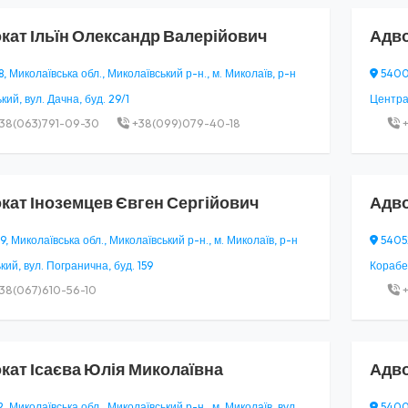
кат
Ільїн Олександр Валерійович
Адв
 Миколаївська обл., Миколаївський р-н., м. Миколаїв, р-н
54001
кий, вул. Дачна, буд. 29/1
Централ
38(063)791-09-30
+38(099)079-40-18
+
кат
Іноземцев Євген Сергійович
Адв
, Миколаївська обл., Миколаївський р-н., м. Миколаїв, р-н
54052
ький, вул. Погранична, буд. 159
Корабел
38(067)610-56-10
+
кат
Ісаєва Юлія Миколаївна
Адв
 Миколаївська обл., Миколаївський р-н., м. Миколаїв, вул.
54000