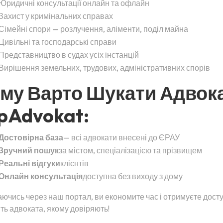
Юридичні консультації онлайн та офлайн
Захист у кримінальних справах
Сімейні спори — розлучення, аліменти, поділ майна
Цивільні та господарські справи
Представництво в судах усіх інстанцій
Вирішення земельних, трудових, адміністративних спорів
му Варто Шукати Адвок
pAdvokat:
Достовірна база
— всі адвокати внесені до ЄРАУ
Зручний пошук
за містом, спеціалізацією та прізвищем
Реальні відгуки
клієнтів
Онлайн консультація
доступна без виходу з дому
ючись через наш портал, ви економите час і отримуєте дост
ть адвоката, якому довіряють!