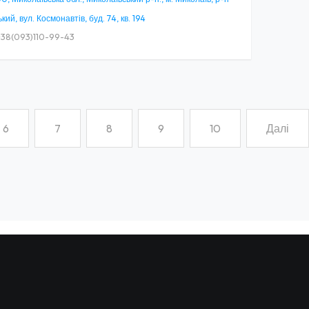
ький, вул. Космонавтів, буд. 74, кв. 194
38(093)110-99-43
6
7
8
9
10
Далі