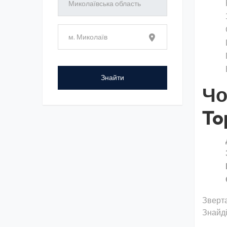
Чо
To
Зверта
Знайді