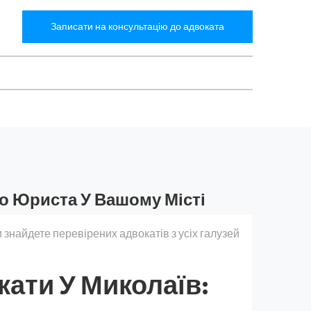
Записати на консультацію до адвоката
го Юриста У Вашому Місті
 знайдете перевірених адвокатів з усіх галузей
кати У Миколаїв: