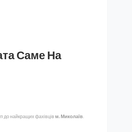
ата Саме На
уп до найкращих фахівців
м. Миколаїв
.