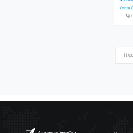
Олега О
+
Наз
Адвокати України